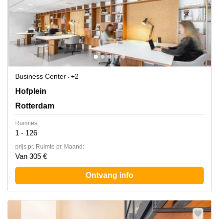
Business Center
+2
Hofplein 20, Rotterdam
Hofplein
Rotterdam
Ruimtes:
1 - 126
prijs pr. Ruimte pr. Maand:
Van 305 €
Ontvang info