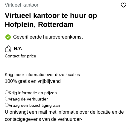
Bodegraven-
Virtueel kantoor
Hengelo
Reeuwijk
Virtueel kantoor te huur op
Hilversum
Business
Hofplein, Rotterdam
center
Hoofddorp
Arnhem
Deventer
Geverifieerde huurovereenkomst
Business
center
Rotterdam
N/A
Amsterdam
Westpoort
Contact for price
Tiel
Business
Tilburg
center
Krijg meer informatie over deze locaties
Hilversum
Zwolle
100% gratis en vrijblijvend
Business
Amsterdam
center
Westpoort
Krijg informatie en prijzen
+ 8 foto's
Den
Vraag de verhuurder
Haag
Vraag een bezichtiging aan
U ontvangt een mail met informatie over de locatie en de
Coworking
space
contactgegevens van de verhuurder-
Breda
Krijg informatie en prijzen
Coworking