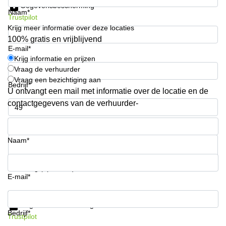
Gegevensbescherming
Arnhem
Naam*
Trustpilot
Kantoorruimte
Krijg meer informatie over deze locaties
in Arnhem
100% gratis en vrijblijvend
E-mail*
Coworking
Krijg informatie en prijzen
space
Vraag de verhuurder
Hilversum
Vraag een bezichtiging aan
Bedrijf*
Coworking
U ontvangt een mail met informatie over de locatie en de
space
contactgegevens van de verhuurder-
Zwolle
Telefoonnummer*
Coworking
Haarlem
Naam*
Kantoor
Huren
in
Uw vraag (optioneel)
Hengelo
E-mail*
Bedrijfsruimte
Krijg informatie en prijzen
Huren in
Gegevensbescherming
Nijmegen
Bedrijf*
Trustpilot