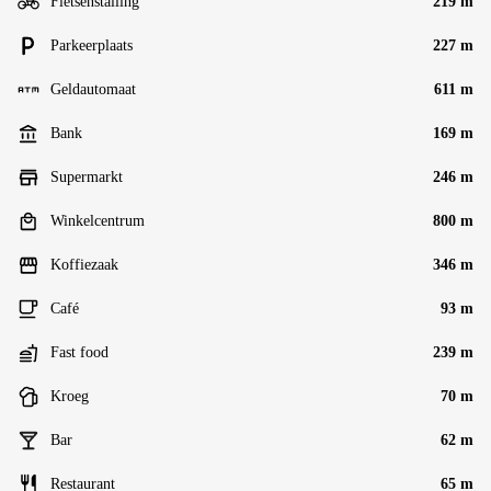
Fietsenstalling
219 m
Parkeerplaats
227 m
Geldautomaat
611 m
Bank
169 m
Supermarkt
246 m
Winkelcentrum
800 m
Koffiezaak
346 m
Café
93 m
Fast food
239 m
Kroeg
70 m
Bar
62 m
Restaurant
65 m