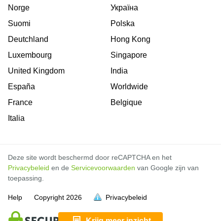
Norge
Україна
Suomi
Polska
Deutchland
Hong Kong
Luxembourg
Singapore
United Kingdom
India
España
Worldwide
France
Belgique
Italia
Deze site wordt beschermd door reCAPTCHA en het
Privacybeleid
en de
Servicevoorwaarden
van Google zijn van
toepassing.
Help
Copyright
2026
Privacybeleid
vol is
vol is
vol is
vol is
vol is
vol is
vol is
vol is
vol is
vol is
vol is
vol is
vol is
Krijg meer inzicht