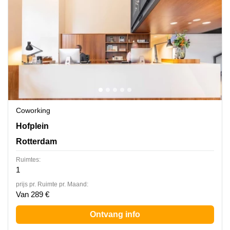
Coworking
Hofplein 20, Rotterdam
Hofplein
Rotterdam
Ruimtes:
1
prijs pr. Ruimte pr. Maand:
Van 289 €
Ontvang info