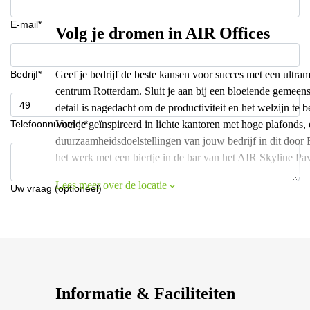
E-mail*
Volg je dromen in AIR Offices
Bedrijf*
Geef je bedrijf de beste kansen voor succes met een ultram
centrum Rotterdam. Sluit je aan bij een bloeiende gemeen
detail is nagedacht om de productiviteit en het welzijn te 
Telefoonnummer*
Voel je geïnspireerd in lichte kantoren met hoge plafond
duurzaamheidsdoelstellingen van jouw bedrijf in dit do
het werk met een biertje in de bar van het AIR Skyline Pav
Lees meer over de locatie
Uw vraag (optioneel)
Informatie & Faciliteiten