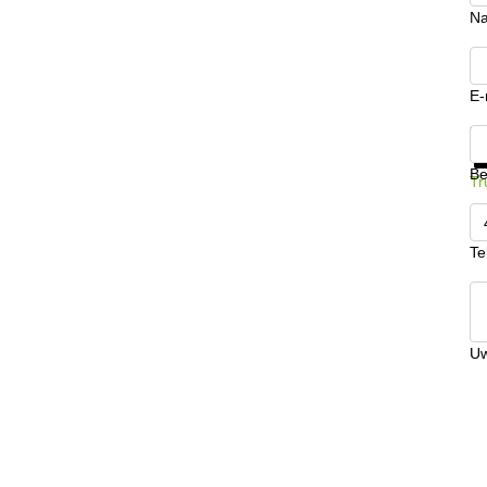
N
E-
Kr
Be
Tr
Te
Uw