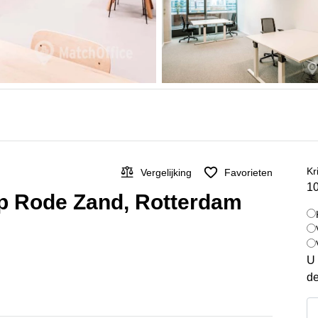
Kr
Vergelijking
Favorieten
10
 op Rode Zand, Rotterdam
U 
de