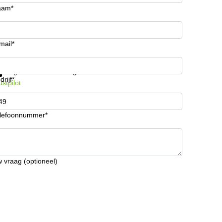
aam*
mail*
ijg informatie en prijzen
Gegevensbescherming
drijf*
ustpilot
lefoonnummer*
 vraag (optioneel)