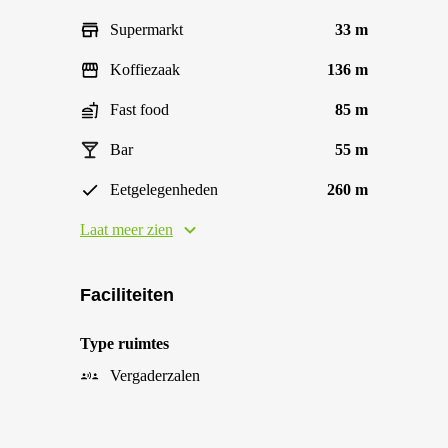
Supermarkt
33 m
Koffiezaak
136 m
Fast food
85 m
Bar
55 m
Eetgelegenheden
260 m
Laat meer zien
Faciliteiten
Type ruimtes
Vergaderzalen