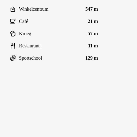
Winkelcentrum
547 m
Café
21 m
Kroeg
57 m
Restaurant
11 m
Sportschool
129 m