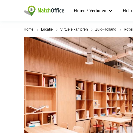
Huren / Verhuren
Help
Home
Locatie
Virtuele kantoren
Zuid-Holland
Rott