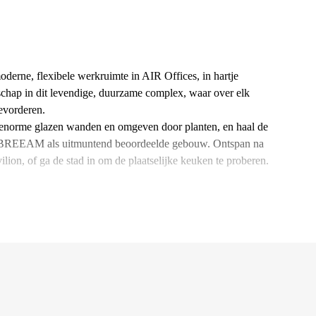
oderne, flexibele werkruimte in AIR Offices, in hartje
schap in dit levendige, duurzame complex, waar over elk
bevorderen.
s, enorme glazen wanden en omgeven door planten, en haal de
or BREEAM als uitmuntend beoordeelde gebouw. Ontspan na
ilion, of ga de stad in om de plaatselijke keuken te proberen.