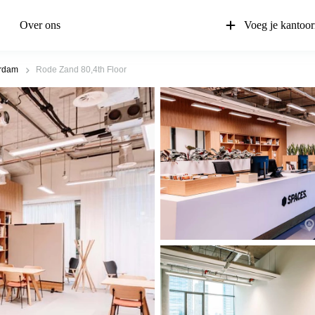
Over ons
Voeg je kantoor
erdam
Rode Zand 80,4th Floor