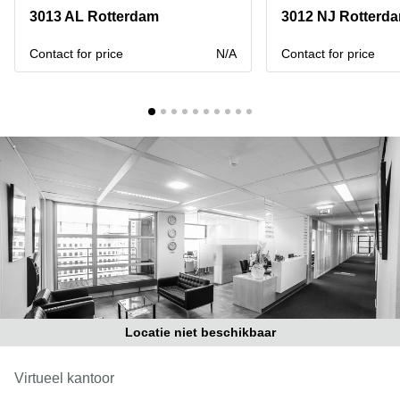
Bodegraven-
3013 AL Rotterdam
3012 NJ Rotterd
Hengelo
Reeuwijk
Hilversum
Business
Contact for price
N/A
Contact for price
center
Hoofddorp
Arnhem
Deventer
Business
center
Rotterdam
Amsterdam
Westpoort
Tiel
Business
Tilburg
center
Hilversum
Zwolle
Business
Amsterdam
center
Westpoort
Den
Haag
Locatie niet beschikbaar
Coworking
space
Breda
Virtueel kantoor
Coworking