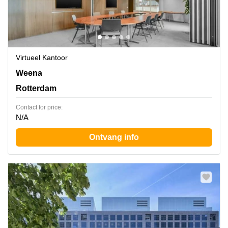
Virtueel Kantoor
Weena 290, Rotterdam
Weena
Rotterdam
Contact for price:
N/A
Ontvang info