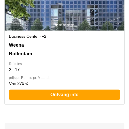
Business Center
+2
Weena 290, Rotterdam
Weena
Rotterdam
Ruimtes:
2 - 17
prijs pr. Ruimte pr. Maand:
Van 279 €
Ontvang info