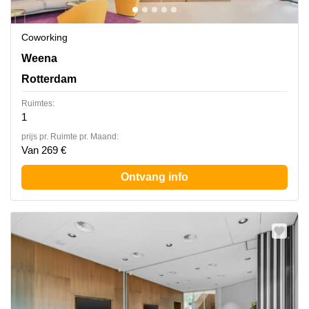
Coworking
Weena 290, Rotterdam
Weena
Rotterdam
Ruimtes:
1
prijs pr. Ruimte pr. Maand:
Van 269 €
Ontvang info