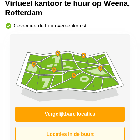
Virtueel kantoor te huur op Weena,
Arnhem
Rotterdam
Kantoorruimte
in Arnhem
Geverifieerde huurovereenkomst
Coworking
space
Hilversum
Coworking
space
Zwolle
Coworking
Haarlem
Kantoor
Huren
in
Hengelo
Vergelijkbare locaties
Bedrijfsruimte
Huren in
Nijmegen
Locaties in de buurt