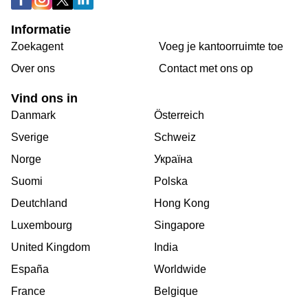
Informatie
Zoekagent
Voeg je kantoorruimte toe
Over ons
Сontact met ons op
Vind ons in
Danmark
Österreich
Sverige
Schweiz
Norge
Україна
Suomi
Polska
Deutchland
Hong Kong
Luxembourg
Singapore
United Kingdom
India
España
Worldwide
France
Belgique