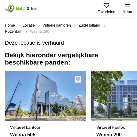
Favorieten
Menu
Huren / Verhuren
Home
Locatie
Virtuele kantoren
Zuid-Holland
Rotterdam
Weena 290
Help
Productpagina's
Populaire
Populaire
Deze locatie is verhuurd
Steden
zoekopdrachten
Kantoorruimten
Bekijk hieronder vergelijkbare
Over ons
Alkmaar
Kantoorruimte
beschikbare panden:
Business
in Breda
Centers
Amsterdam
Voeg je kantoorruimte toe
Oost
Kantoor
Flexplekken
huren
Amsterdam
Bergen
Huurprijs
Coworking
Westpoort
op
Spaces
Zoom
Bergen
Log in
Vergaderruimten
op
Kantoor
Zoom
huren
Virtueel
Tiel
Kantoor
Amersfoort
Virtueel kantoor
Virtueel kantoor
Kantoor
Bedrijfsruimte
Breda
huren
Weena 505
Weena 290