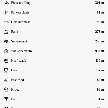
Fietsenstalling
301 m
Parkeerplaats
81 m
Geldautomaat
198 m
Bank
273 m
Supermarkt
246 m
Winkelcentrum
953 m
Koffiezaak
110 m
Café
137 m
Fast food
82 m
Kroeg
98 m
Bar
51 m