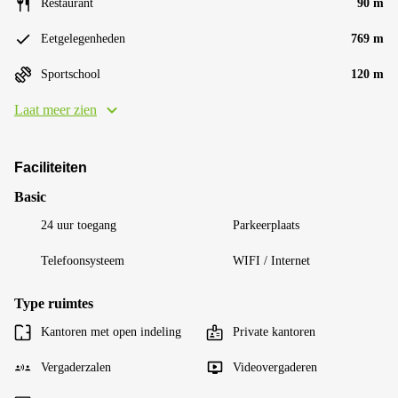
Restaurant
90 m
Eetgelegenheden
769 m
Sportschool
120 m
Laat meer zien
Faciliteiten
Basic
24 uur toegang
Parkeerplaats
Telefoonsysteem
WIFI / Internet
Type ruimtes
Kantoren met open indeling
Private kantoren
Vergaderzalen
Videovergaderen