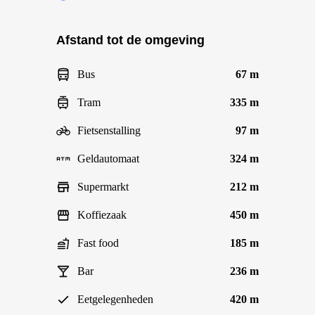
Afstand tot de omgeving
Bus
67 m
Tram
335 m
Fietsenstalling
97 m
Geldautomaat
324 m
Supermarkt
212 m
Koffiezaak
450 m
Fast food
185 m
Bar
236 m
Eetgelegenheden
420 m