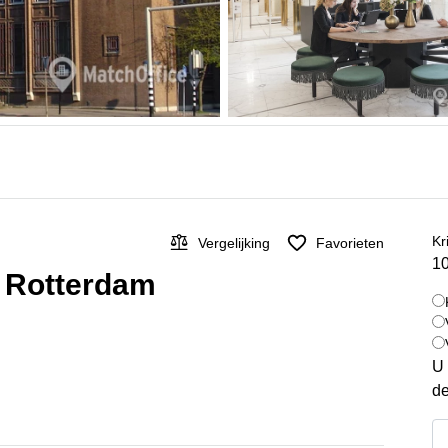
Kr
Vergelijking
Favorieten
10
, Rotterdam
U 
de