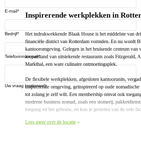
E-mail*
Inspirerende werkplekken in Rott
Bedrijf*
Het indrukwekkende Blaak House is het middelste van d
financiële district van Rotterdam vormden. En nu wordt Bl
kantooromgeving. Gelegen in het bruisende centrum van 
Telefoonnummer*
loopafstand van uitstekende restaurants zoals Fitzgerald, A
Markthal, een ware culinaire ontmoetingsplek.
De flexibele werkplekken, afgesloten kantoorunits, vergad
Uw vraag (optioneel)
inspirerende omgeving, geïnspireerd op oude nomadische 
tot zolang je zelf wilt. Een membership omvat ook toegang t
moderne business nomad, zoals een stomerij, pakketdienst
toegang tot het gebouw, en kun je genieten van de vele faci
Lees meer over de locatie