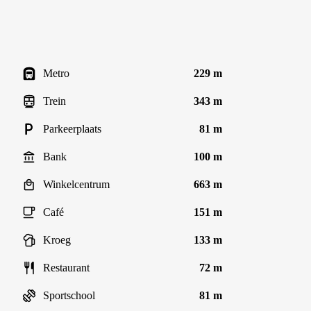
Metro
229 m
Trein
343 m
Parkeerplaats
81 m
Bank
100 m
Winkelcentrum
663 m
Café
151 m
Kroeg
133 m
Restaurant
72 m
Sportschool
81 m