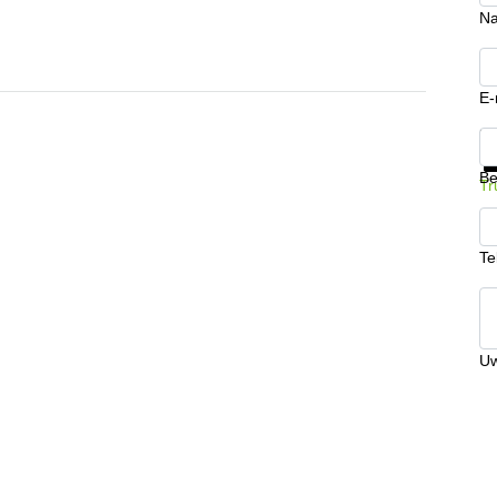
N
E-
Kr
Be
Tr
Te
Uw