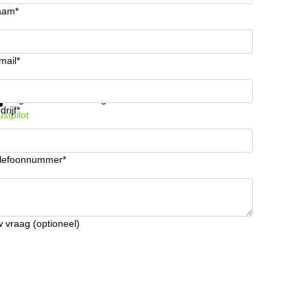
aam*
mail*
ijg informatie en prijzen
Gegevensbescherming
drijf*
ustpilot
lefoonnummer*
 vraag (optioneel)