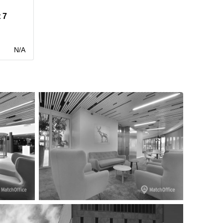
 7
N/A