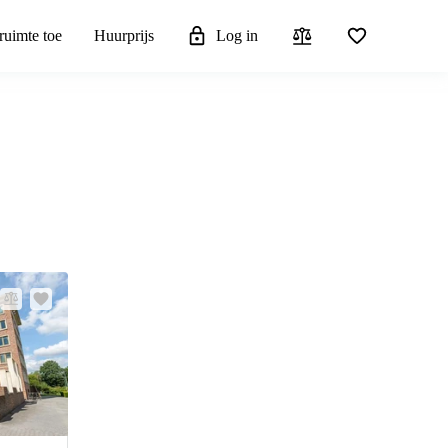
ruimte toe
Huurprijs
Log in