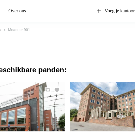
Over ons
Voeg je kantoor
m
Meander 901
beschikbare panden: