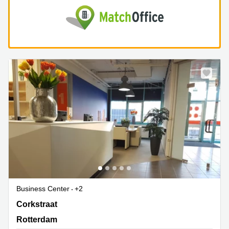
Business Center
+2
Corkstraat 46, Rotterdam
Corkstraat
Rotterdam