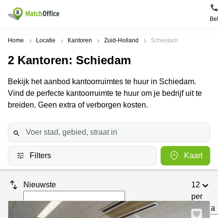
Be
Huren / Verhuren
Home
Locatie
Kantoren
Zuid-Holland
Schiedam
2
Kantoren
: Schiedam
Help
Productpagina's
Populaire
Populaire
Steden
zoekopdrachten
Bekijk het aanbod kantoorruimtes te huur in Schiedam.
Kantoorruimten
Over ons
Vind de perfecte kantoorruimte te huur om je bedrijf uit te
Alkmaar
Kantoorruimte
Business
in Breda
breiden. Geen extra of verborgen kosten.
Centers
Amsterdam
Voeg je kantoorruimte toe
Oost
Kantoor
Flexplekken
huren
Amsterdam
Bergen
Huurprijs
Coworking
Westpoort
op
Spaces
Zoom
Filters
Kaart
Bergen
Log in
Vergaderruimten
op
Kantoor
Zoom
huren
Virtueel
Nieuwste
12
Tiel
Kantoor
Amersfoort
per
Kantoor
pagina
Bedrijfsruimte
Breda
huren