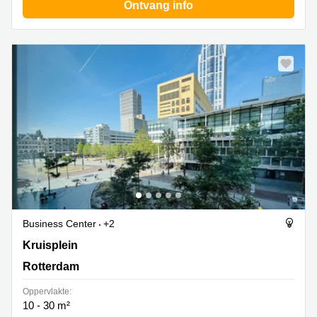
Ontvang info
Business Center
+2
Kruisplein 480, Rotterdam
Kruisplein
Rotterdam
Oppervlakte:
10 - 30 m²