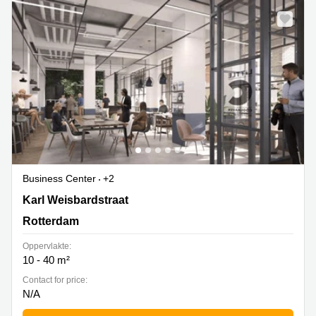
Business Center
+2
Karl Weisbardstraat 181, Rotterdam
Karl Weisbardstraat
Rotterdam
Oppervlakte:
10 - 40 m²
Contact for price:
N/A