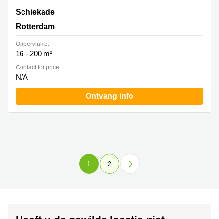
Schiekade 830, Rotterdam
Schiekade
Rotterdam
Oppervlakte:
16 - 200 m²
Contact for price:
N/A
Ontvang info
1
2