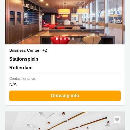
Business Center
+2
Stationsplein 18 - A,Perron 2, Rotterdam
Stationsplein
Rotterdam
Contact for price:
N/A
Ontvang info