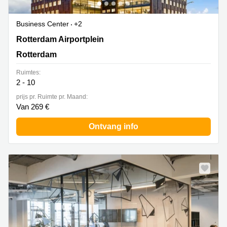
Business Center
+2
Rotterdam Airportplein 22,1ste verdieping, Rotterdam
Rotterdam Airportplein
Rotterdam
Ruimtes:
2 - 10
prijs pr. Ruimte pr. Maand:
Van 269 €
Ontvang info