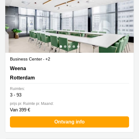
Business Center
+2
Weena 505, Rotterdam
Weena
Rotterdam
Ruimtes:
3 - 93
prijs pr. Ruimte pr. Maand:
Van 399 €
Ontvang info