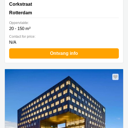
Corkstraat 46, Rotterdam
Corkstraat
Rotterdam
Oppervlakte:
20 - 150 m²
Contact for price:
N/A
Ontvang info