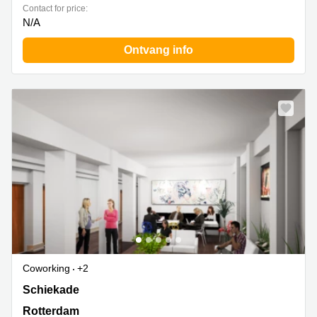
Contact for price:
N/A
Ontvang info
Coworking
+2
Schiekade 830, Rotterdam
Schiekade
Rotterdam