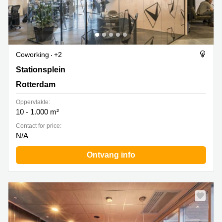
Coworking
+2
Stationsplein 45, Rotterdam
Stationsplein
Rotterdam
Oppervlakte:
10 - 1.000 m²
Contact for price:
N/A
Ontvang info