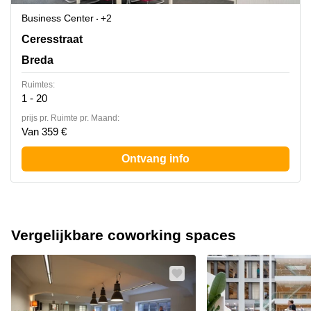
Business Center
+2
Ceresstraat 1,Ceresstraat 1, Breda
Ceresstraat
Breda
Ruimtes:
1 - 20
prijs pr. Ruimte pr. Maand:
Van 359 €
Ontvang info
Vergelijkbare coworking spaces