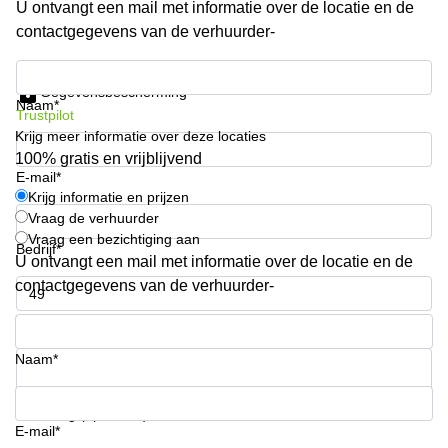
U ontvangt een mail met informatie over de locatie en de
Arnhem
contactgegevens van de verhuurder-
Kantoorruimte
in Arnhem
Krijg informatie en prijzen
Gegevensbescherming
Coworking
Naam*
Trustpilot
space
Krijg meer informatie over deze locaties
Hilversum
100% gratis en vrijblijvend
Coworking
E-mail*
space
Krijg informatie en prijzen
Zwolle
Vraag de verhuurder
Vraag een bezichtiging aan
Coworking
Bedrijf*
Haarlem
U ontvangt een mail met informatie over de locatie en de
contactgegevens van de verhuurder-
Kantoor
Huren
Telefoonnummer*
in
Hengelo
Naam*
Bedrijfsruimte
Huren in
Uw vraag (optioneel)
Nijmegen
E-mail*