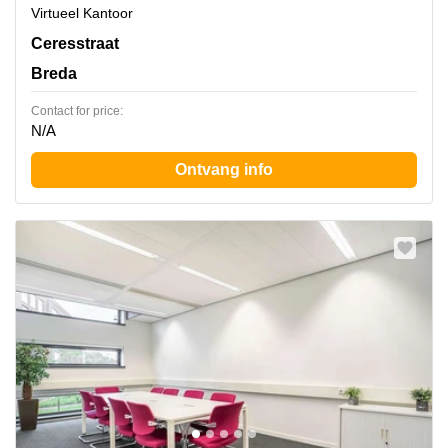
Virtueel Kantoor
Ceresstraat 1,Ceresstraat 1, Breda
Ceresstraat
Breda
Contact for price:
N/A
Ontvang info