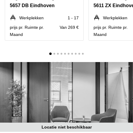
Bodegraven-
5657 DB Eindhoven
5611 ZX Eindhov
Hengelo
Reeuwijk
Hilversum
Business
Werkplekken
1 - 17
Werkplekken
center
Hoofddorp
prijs pr. Ruimte pr.
Van 269 €
prijs pr. Ruimte pr.
Arnhem
Maand
Maand
Deventer
Business
center
Rotterdam
Amsterdam
Westpoort
Tiel
Business
Tilburg
center
Hilversum
Zwolle
Business
Amsterdam
center
Westpoort
Den
Haag
Coworking
space
Breda
Locatie niet beschikbaar
Coworking