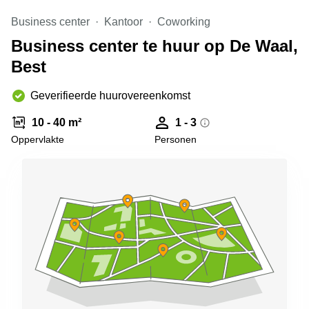
Arnhem
Business center
Kantoor
Coworking
Kantoorruimte
Business center te huur op De Waal,
in Arnhem
Best
Coworking
space
Hilversum
Geverifieerde huurovereenkomst
Coworking
10 - 40 m²
1 - 3
space
Oppervlakte
Personen
Zwolle
Coworking
Haarlem
Kantoor
Huren
in
Hengelo
Bedrijfsruimte
Huren in
Nijmegen