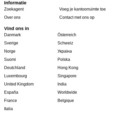
Informatie
Zoekagent
Voeg je kantoorruimte toe
Over ons
Сontact met ons op
Vind ons in
Danmark
Österreich
Sverige
Schweiz
Norge
Україна
Suomi
Polska
Deutchland
Hong Kong
Luxembourg
Singapore
United Kingdom
India
España
Worldwide
France
Belgique
Italia