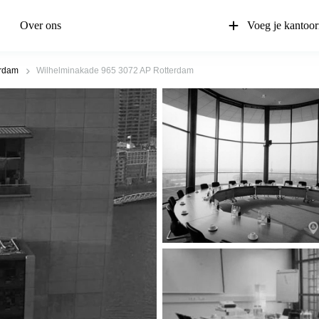
Over ons
Voeg je kantoor
erdam
Wilhelminakade 965 3072 AP Rotterdam