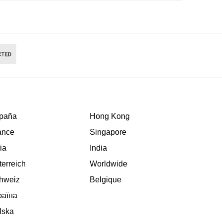
paña
Hong Kong
ance
Singapore
lia
India
terreich
Worldwide
hweiz
Belgique
раїна
lska