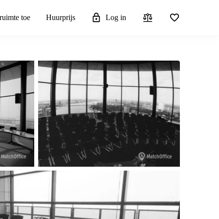
ruimte toe
Huurprijs
Log in