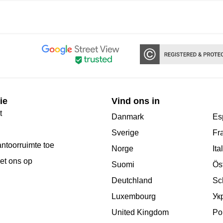
ie
Vind ons in
t
Danmark
Es
Sverige
Fr
antoorruimte toe
Norge
Ita
et ons op
Suomi
Ös
Deutchland
Sc
Luxembourg
Ук
United Kingdom
Po