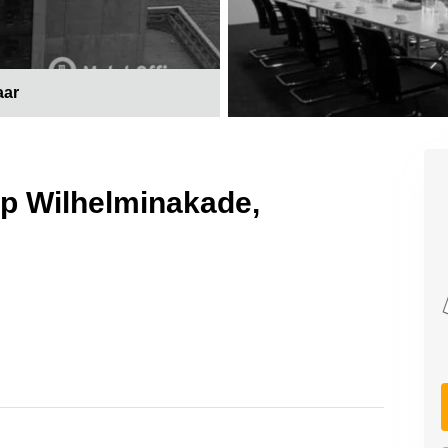
aar
op Wilhelminakade,