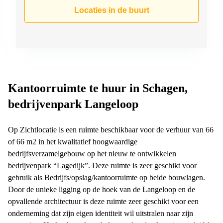
Arnhem
Locaties in de buurt
Kantoorruimte
in Arnhem
Coworking
space
Hilversum
Coworking
Kantoorruimte te huur in Schagen,
space
bedrijvenpark Langeloop
Zwolle
Coworking
Haarlem
Op Zichtlocatie is een ruimte beschikbaar voor de verhuur van 66
of 66 m2 in het kwalitatief hoogwaardige
Kantoor
bedrijfsverzamelgebouw op het nieuw te ontwikkelen
Huren
in
bedrijvenpark “Lagedijk”. Deze ruimte is zeer geschikt voor
Hengelo
gebruik als Bedrijfs/opslag/kantoorruimte op beide bouwlagen.
Door de unieke ligging op de hoek van de Langeloop en de
Bedrijfsruimte
Huren in
opvallende architectuur is deze ruimte zeer geschikt voor een
Nijmegen
onderneming dat zijn eigen identiteit wil uitstralen naar zijn