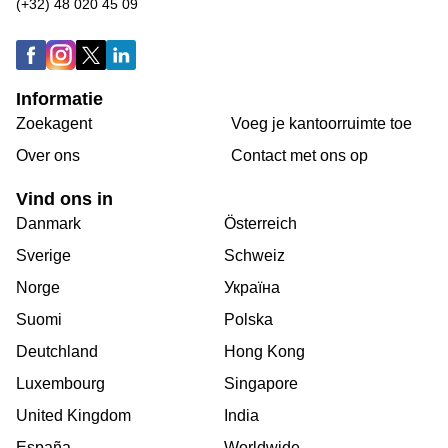
(+32) 48 020 45 09
Informatie
Zoekagent
Voeg je kantoorruimte toe
Over ons
Сontact met ons op
Vind ons in
Danmark
Österreich
Sverige
Schweiz
Norge
Україна
Suomi
Polska
Deutchland
Hong Kong
Luxembourg
Singapore
United Kingdom
India
España
Worldwide