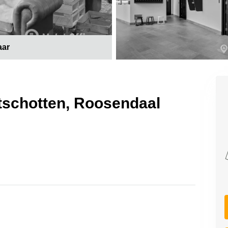
aar
tschotten, Roosendaal