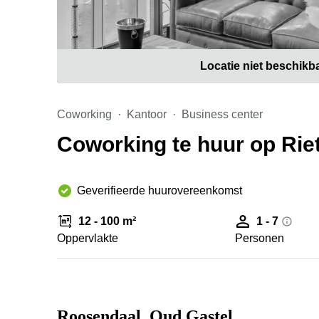
Locatie niet beschikb
Coworking
Kantoor
Business center
Coworking te huur op Rie
Geverifieerde huurovereenkomst
12 - 100 m²
1 - 7
Oppervlakte
Personen
Roosendaal, Oud Gastel