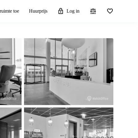
ruimte toe
Huurprijs
Log in