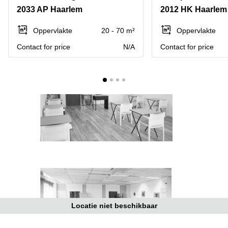
Bodegraven-
2033 AP Haarlem
2012 HK Haarlem
Hengelo
Reeuwijk
Hilversum
Business
Oppervlakte
20 - 70 m²
Oppervlakte
center
Hoofddorp
Contact for price
N/A
Contact for price
Arnhem
Deventer
Business
center
Rotterdam
Amsterdam
Westpoort
Tiel
Business
Tilburg
center
Hilversum
Zwolle
Business
Amsterdam
center
Westpoort
Den
Haag
Coworking
space
Locatie niet beschikbaar
Breda
Coworking