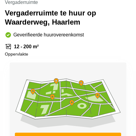
Vergaderruimte
Arnhem
Vergaderruimte te huur op
Kantoorruimte
Waarderweg, Haarlem
in Arnhem
Coworking
Geverifieerde huurovereenkomst
space
Hilversum
12 - 200 m²
Coworking
Oppervlakte
space
Zwolle
Coworking
Haarlem
Kantoor
Huren
in
Hengelo
Bedrijfsruimte
Huren in
Nijmegen