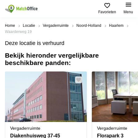
Favorieten
Menu
Huren / Verhuren
Home
Locatie
Vergaderruimte
Noord-Holland
Haarlem
Waarderweg 19
Help
Productpagina's
Populaire
Populaire
Deze locatie is verhuurd
Steden
zoekopdrachten
Kantoorruimten
Bekijk hieronder vergelijkbare
Over ons
Alkmaar
Kantoorruimte
beschikbare panden:
Business
in Breda
Centers
Amsterdam
Voeg je kantoorruimte toe
Oost
Kantoor
Flexplekken
huren
Amsterdam
Bergen
Huurprijs
Coworking
Westpoort
op
Spaces
Zoom
Bergen
Log in
Vergaderruimten
op
Kantoor
Zoom
huren
Virtueel
Tiel
Kantoor
Amersfoort
Vergaderruimte
Vergaderruimte
Kantoor
Bedrijfsruimte
Breda
huren
Diakenhuisweg 37-45
Florapark 3