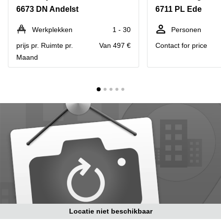
Bodegraven-
6673 DN Andelst
6711 PL Ede
Hengelo
Reeuwijk
Hilversum
Business
Werkplekken
1 - 30
Personen
center
Hoofddorp
prijs pr. Ruimte pr.
Van 497 €
Contact for price
Arnhem
Maand
Deventer
Business
center
Rotterdam
Amsterdam
Westpoort
Tiel
Business
Tilburg
center
Hilversum
Zwolle
Business
Amsterdam
center
Westpoort
Den
Haag
Coworking
space
Breda
Locatie niet beschikbaar
Coworking