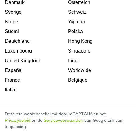
Danmark
Österreich
Sverige
Schweiz
Norge
Україна
Suomi
Polska
Deutchland
Hong Kong
Luxembourg
Singapore
United Kingdom
India
España
Worldwide
France
Belgique
Italia
Deze site wordt beschermd door reCAPTCHA en het
Privacybeleid
en de
Servicevoorwaarden
van Google zijn van
toepassing.