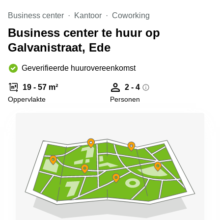
Arnhem
Business center
Kantoor
Coworking
Kantoorruimte
Business center te huur op
in Arnhem
Galvanistraat, Ede
Coworking
space
Hilversum
Geverifieerde huurovereenkomst
Coworking
19 - 57 m²
2 - 4
space
Oppervlakte
Personen
Zwolle
Coworking
Haarlem
Kantoor
Huren
in
Hengelo
Bedrijfsruimte
Huren in
Nijmegen