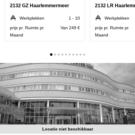
Bodegraven-
2132 GZ Haarlemmermeer
2132 LR Haarle
Hengelo
Reeuwijk
Hilversum
Business
Werkplekken
1 - 10
Werkplekken
center
Hoofddorp
prijs pr. Ruimte pr.
Van 249 €
prijs pr. Ruimte pr.
Arnhem
Maand
Maand
Deventer
Business
center
Rotterdam
Amsterdam
Westpoort
Tiel
Business
Tilburg
center
Hilversum
Zwolle
Business
Amsterdam
center
Westpoort
Den
Haag
Coworking
space
Breda
Locatie niet beschikbaar
Coworking