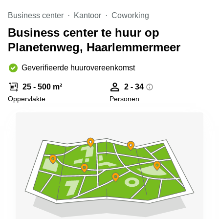
Arnhem
Business center
Kantoor
Coworking
Kantoorruimte
Business center te huur op
in Arnhem
Planetenweg, Haarlemmermeer
Coworking
space
Hilversum
Geverifieerde huurovereenkomst
Coworking
25 - 500 m²
2 - 34
space
Oppervlakte
Personen
Zwolle
Coworking
Haarlem
Kantoor
Huren
in
Hengelo
Bedrijfsruimte
Huren in
Nijmegen