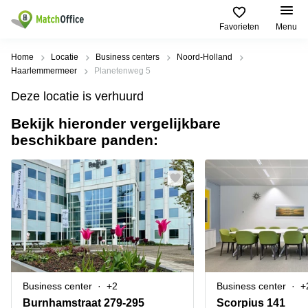
Favorieten
Menu
Huren / Verhuren
Home
Locatie
Business centers
Noord-Holland
Haarlemmermeer
Planetenweg 5
Help
Productpagina's
Populaire
Populaire
Deze locatie is verhuurd
Steden
zoekopdrachten
Kantoorruimten
Bekijk hieronder vergelijkbare
Over ons
Alkmaar
Kantoorruimte
beschikbare panden:
Business
in Breda
Centers
Amsterdam
Voeg je kantoorruimte toe
Oost
Kantoor
Flexplekken
huren
Amsterdam
Bergen
Huurprijs
Coworking
Westpoort
op
Spaces
Zoom
Bergen
Log in
Vergaderruimten
op
Kantoor
Zoom
huren
Virtueel
Tiel
Kantoor
Amersfoort
Business center
+2
Business center
+
Kantoor
Bedrijfsruimte
Breda
huren
Burnhamstraat 279-295
Scorpius 141