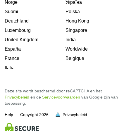
Norge
Україна
Suomi
Polska
Deutchland
Hong Kong
Luxembourg
Singapore
United Kingdom
India
España
Worldwide
France
Belgique
Italia
Deze site wordt beschermd door reCAPTCHA en het
Privacybeleid
en de
Servicevoorwaarden
van Google zijn van
toepassing.
Help
Copyright
2026
Privacybeleid
vol is
vol is
vol is
vol is
vol is
vol is
vol is
vol is
vol is
vol is