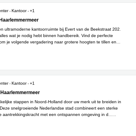
enter
Kantoor
+1
,Evert van de Beekstraat 202, Haarlemmermeer
, Haarlemmermeer
en ultramoderne kantoorruimte bij Evert van de Beekstraat 202.
alles wat je nodig hebt binnen handbereik. Vind de perfecte
om je volgende vergadering naar grotere hoogten te tillen en
Lees meer
..
enter
Kantoor
+1
41, Haarlemmermeer
, Haarlemmermeer
kelijke stappen in Noord-Holland door uw merk uit te breiden in
Deze snelgroeiende Nederlandse stad combineert een sterke
 aantrekkingskracht met een ontspannen omgeving in d
...