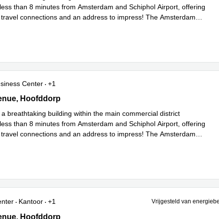
less than 8 minutes from Amsterdam and Schiphol Airport, offering
l travel connections and an address to impress! The Amsterdam
es meer
siness Center
+1
nue 3, Hoofddorp
enue, Hoofddorp
 a breathtaking building within the main commercial district
less than 8 minutes from Amsterdam and Schiphol Airport, offering
l travel connections and an address to impress! The Amsterdam
es meer
enter
Kantoor
+1
Vrijgesteld van energieb
nue 9, Hoofddorp
enue, Hoofddorp