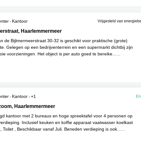
enter
Kantoor
Vrijgesteld van energieb
rstraat 30, Haarlemmermeer
erstraat, Haarlemmermeer
n de Bijlmermeerstraat 30-32 is geschikt voor praktische (grote)
te. Gelegen op een bedrijventerrein en een supermarkt dichtbij zijn
ie voorzieningen. Het object is per auto goed te bereike
...
enter
Kantoor
+1
En
oom 56, Haarlemmermeer
zoom, Haarlemmermeer
gd kantoor met 2 bureaus en hoge spreektafel voor 4 personen op
erdieping. Inclusief keuken en koffie apparaat vaatwasser koelkast
 Toilet , Beschikbaar vanaf Juli. Beneden verdieping is ook
...