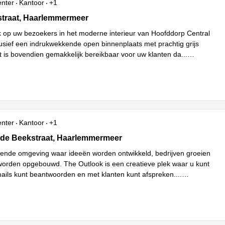
enter
Kantoor
+1
aat 279-295, Haarlemmermeer
traat, Haarlemmermeer
 op uw bezoekers in het moderne interieur van Hoofddorp Central
clusief een indrukwekkende open binnenplaats met prachtig grijs
 is bovendien gemakkelijk bereikbaar voor uw klanten da
...
enter
Kantoor
+1
de Beekstraat 354, Haarlemmermeer
 de Beekstraat, Haarlemmermeer
rende omgeving waar ideeën worden ontwikkeld, bedrijven groeien
 worden opgebouwd. The Outlook is een creatieve plek waar u kunt
ails kunt beantwoorden en met klanten kunt afspreken.
...