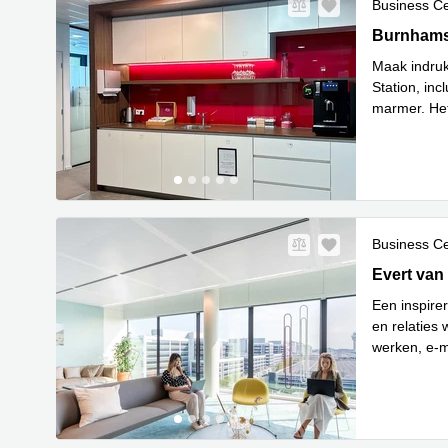
Business C
Burnhamstr
Burnhams
Maak indruk
Station, in
marmer. Het
Lees meer
Business C
Evert van 
Evert van
Een inspire
en relaties
werken, e-m
Lees meer