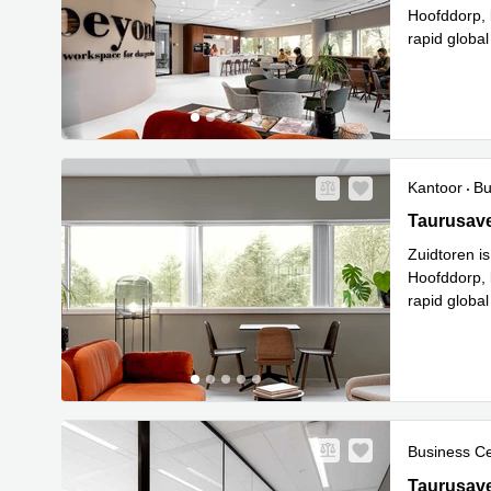
Hoofddorp, 
rapid globa
Le
metro
...
Kantoor
Bu
Taurusave
Taurusav
Zuidtoren is
Hoofddorp, 
rapid globa
Le
metro
...
Business C
Taurusave
Taurusav