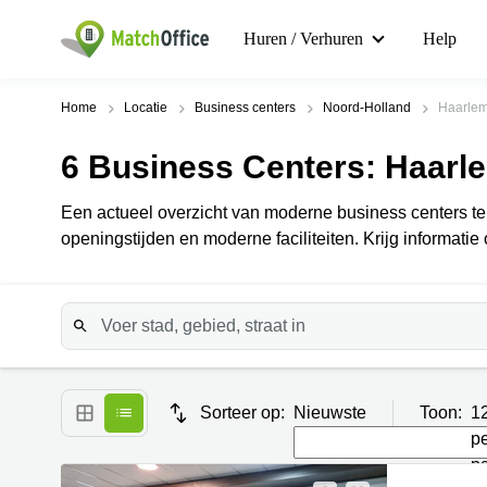
Huren / Verhuren
Help
Home
Locatie
Business centers
Noord-Holland
Haarle
6
Business Centers
: Haar
Een actueel overzicht van moderne business centers te 
openingstijden en moderne faciliteiten. Krijg informatie
Sorteer op:
Nieuwste
Toon:
1
p
p