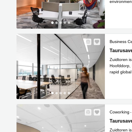
environment
partly base
.
Business C
Taurusave
Taurusav
Zuidtoren is
Hoofddorp, 
rapid globa
Le
metro
...
Coworking
Taurusave
Taurusav
Zuidtoren is