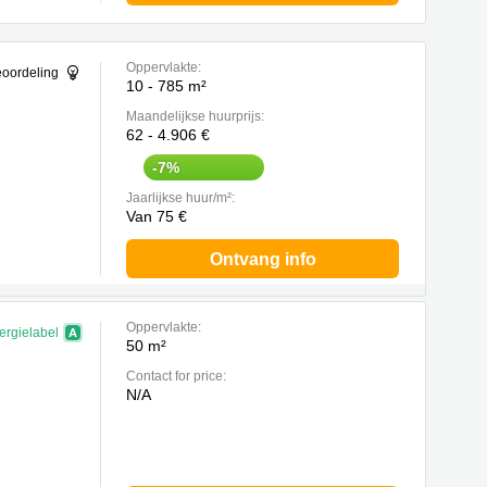
Oppervlakte:
eoordeling
10 - 785 m²
Maandelijkse huurprijs:
62 - 4.906 €
-7%
Jaarlijkse huur/m²:
Van 75 €
Ontvang info
Oppervlakte:
ergielabel
50 m²
Contact for price:
N/A