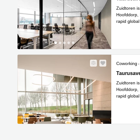
Zuidtoren is
Hoofddorp, 
rapid globa
Le
metro
...
Coworking
Taurusave
Taurusav
Zuidtoren is
Hoofddorp, 
rapid globa
Le
metro
...