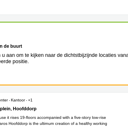
in de buurt
 u aan om te kijken naar de dichtstbijzijnde locaties van
erde positie.
enter
Kantoor
+1
lein 1, Hoofddorp
plein, Hoofddorp
use it rises 19-floors accompanied with a five-story low-rise
haros Hoofddorp is the ultimum creation of a healthy working