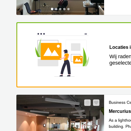
Locaties 
Wij raden
geselecte
Business C
Mercuriusp
Mercurius
As a lightho
building. P