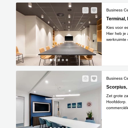
Business C
Terminal 1
Terminal
Kies voor e
Hier heb je 
werkruimte 
verwelkom
.
Business C
Scorpius 1
Scorpius
Zet grote za
Hoofddorp. 
commerciële
Lees meer