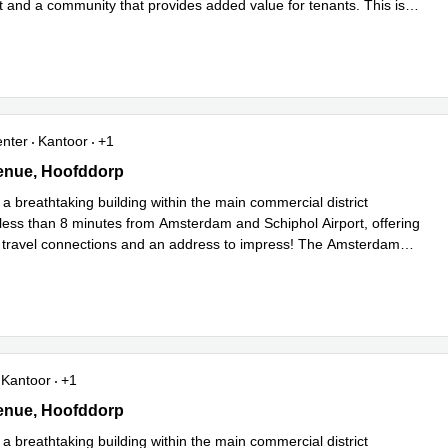
 and a community that provides added value for tenants. This is
Lees meer
..
enter
Kantoor
+1
nue 3, Hoofddorp
enue, Hoofddorp
 a breathtaking building within the main commercial district
less than 8 minutes from Amsterdam and Schiphol Airport, offering
l travel connections and an address to impress! The Amsterdam
es meer
Kantoor
+1
nue 3, Hoofddorp
enue, Hoofddorp
 a breathtaking building within the main commercial district