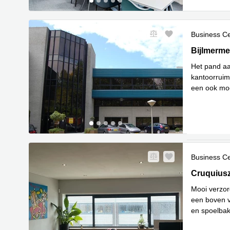
Business C
Bijlmermee
Bijlmerme
Het pand aa
kantoorruim
een ook moo
Lees meer
Business C
Cruquiusz
Cruquius
Mooi verzor
een boven v
en spoelbak,
Lees meer