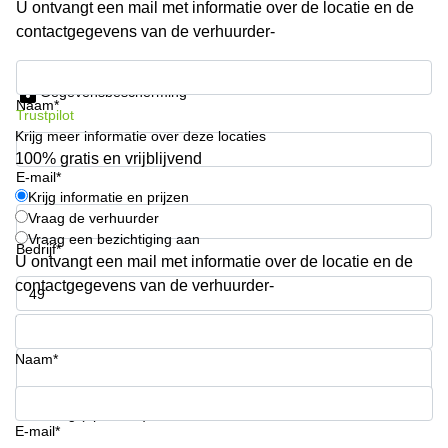
U ontvangt een mail met informatie over de locatie en de
Arnhem
contactgegevens van de verhuurder-
Kantoorruimte
in Arnhem
Krijg informatie en prijzen
Gegevensbescherming
Coworking
Naam*
Trustpilot
space
Krijg meer informatie over deze locaties
Hilversum
100% gratis en vrijblijvend
Coworking
E-mail*
space
Krijg informatie en prijzen
Zwolle
Vraag de verhuurder
Vraag een bezichtiging aan
Coworking
Bedrijf*
Haarlem
U ontvangt een mail met informatie over de locatie en de
contactgegevens van de verhuurder-
Kantoor
Huren
Telefoonnummer*
in
Hengelo
Naam*
Bedrijfsruimte
Huren in
Uw vraag (optioneel)
Nijmegen
E-mail*