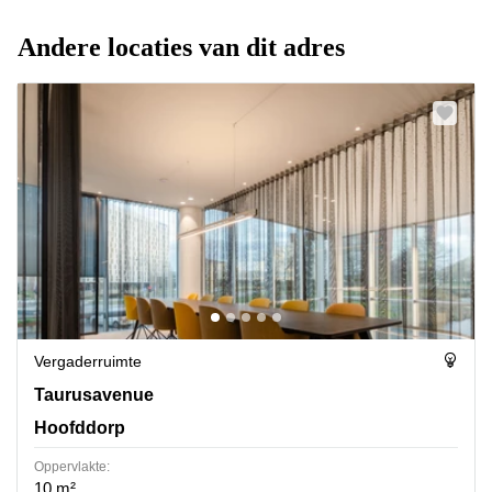
Andere locaties van dit adres
Vergaderruimte
Taurusavenue 9, Hoofddorp
Taurusavenue
Hoofddorp
Oppervlakte:
10 m²