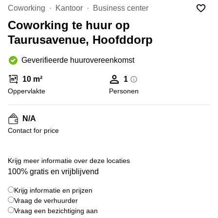
Bodegraven-
Coworking
Kantoor
Business center
Hengelo
Reeuwijk
Coworking te huur op
Hilversum
Business
Taurusavenue, Hoofddorp
center
Hoofddorp
Arnhem
Deventer
Geverifieerde huurovereenkomst
Business
center
Rotterdam
10 m²
1
Amsterdam
Westpoort
Oppervlakte
Personen
Tiel
Business
Tilburg
center
N/A
Hilversum
Zwolle
Contact for price
Business
Amsterdam
center
Westpoort
+ 11 foto's
Den
Krijg meer informatie over deze locaties
Haag
100% gratis en vrijblijvend
Coworking
Krijg informatie en prijzen
space
Breda
Vraag de verhuurder
Vraag een bezichtiging aan
Coworking