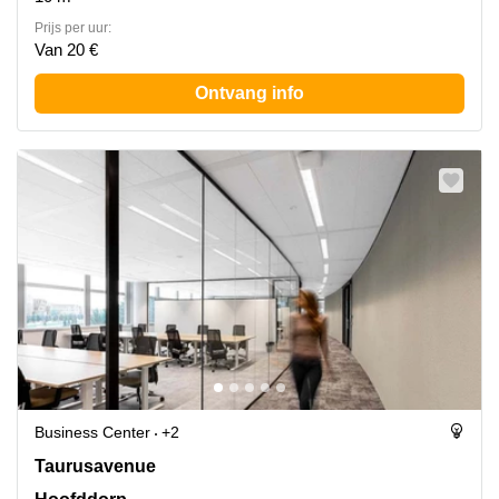
Prijs per uur:
Van 20 €
Ontvang info
Business Center
+2
Taurusavenue 9, Hoofddorp
Taurusavenue