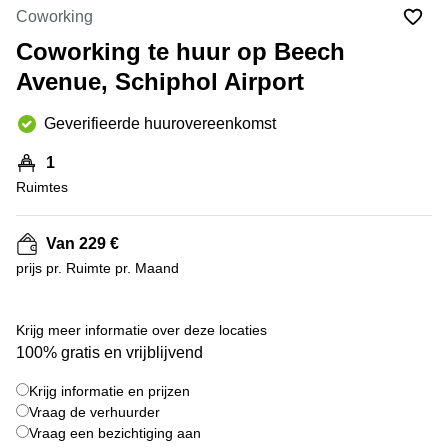
Bodegraven-
Coworking
Hengelo
Reeuwijk
Coworking te huur op Beech
Hilversum
Business
Avenue, Schiphol Airport
center
Hoofddorp
Arnhem
Deventer
Geverifieerde huurovereenkomst
Business
center
Rotterdam
1
Amsterdam
Westpoort
Ruimtes
Tiel
Business
Tilburg
center
Van 229 €
Hilversum
Zwolle
prijs pr. Ruimte pr. Maand
Business
Amsterdam
center
Westpoort
Den
Krijg meer informatie over deze locaties
Haag
100% gratis en vrijblijvend
Coworking
Krijg informatie en prijzen
space
Breda
Vraag de verhuurder
Vraag een bezichtiging aan
Coworking