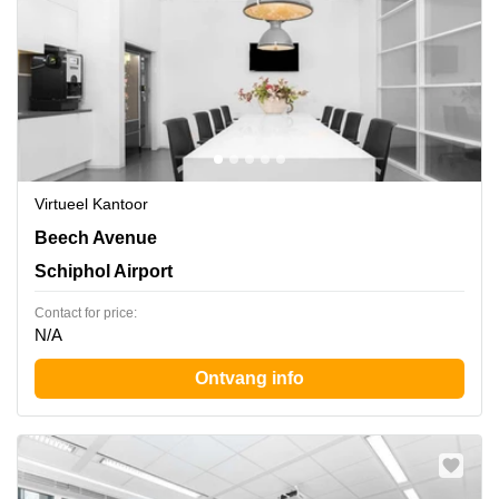
Virtueel Kantoor
Beech Avenue 54-62,Het Poortgebouw, Schiphol Airport
Beech Avenue
Schiphol Airport
Contact for price:
N/A
Ontvang info