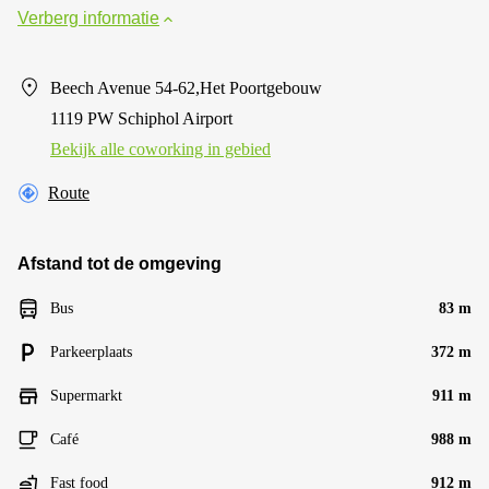
Verberg informatie
Beech Avenue 54-62,Het Poortgebouw
1119 PW Schiphol Airport
Bekijk alle сoworking in gebied
Route
Afstand tot de omgeving
Bus
83 m
Parkeerplaats
372 m
Supermarkt
911 m
Café
988 m
Fast food
912 m