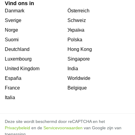
Vind ons in
Danmark
Österreich
Sverige
Schweiz
Norge
Україна
Suomi
Polska
Deutchland
Hong Kong
Luxembourg
Singapore
United Kingdom
India
España
Worldwide
France
Belgique
Italia
Deze site wordt beschermd door reCAPTCHA en het
Privacybeleid
en de
Servicevoorwaarden
van Google zijn van
toepassing.