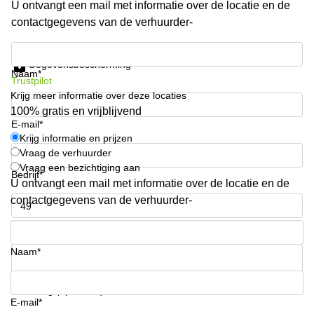
U ontvangt een mail met informatie over de locatie en de
Arnhem
contactgegevens van de verhuurder-
Kantoorruimte
in Arnhem
Krijg informatie en prijzen
Gegevensbescherming
Coworking
Naam*
Trustpilot
space
Krijg meer informatie over deze locaties
Hilversum
100% gratis en vrijblijvend
Coworking
E-mail*
space
Krijg informatie en prijzen
Zwolle
Vraag de verhuurder
Vraag een bezichtiging aan
Coworking
Bedrijf*
Haarlem
U ontvangt een mail met informatie over de locatie en de
contactgegevens van de verhuurder-
Kantoor
Huren
Telefoonnummer*
in
Hengelo
Naam*
Bedrijfsruimte
Huren in
Uw vraag (optioneel)
Nijmegen
E-mail*