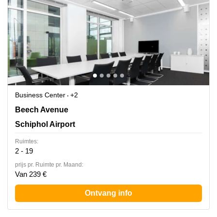
Business Center
+2
Beech Avenue 54-62,Het Poortgebouw, Schiphol Airport
Beech Avenue
Schiphol Airport
Ruimtes:
2 - 19
prijs pr. Ruimte pr. Maand:
Van 239 €
Ontvang info