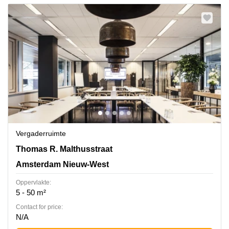
Vergaderruimte
Thomas R. Malthusstraat 1-3, Amsterdam Nieuw-West
Thomas R. Malthusstraat
Amsterdam Nieuw-West
Oppervlakte:
5 - 50 m²
Contact for price:
N/A