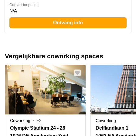
Contact for price:
N/A
Ontvang info
Vergelijkbare coworking spaces
Coworking
+2
Coworking
Olympic Stadium 24 - 28
Delflandlaan 1
1076 DE Amsterdam Zuid
1062 EA Amsterd