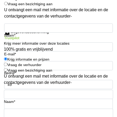
Vraag een bezichtiging aan
Arnhem
U ontvangt een mail met informatie over de locatie en de
Kantoorruimte
contactgegevens van de verhuurder-
in Arnhem
Krijg informatie en prijzen
Coworking
space
Gegevensbescherming
Naam*
Hilversum
Trustpilot
Krijg meer informatie over deze locaties
Coworking
100% gratis en vrijblijvend
space
E-mail*
Zwolle
Krijg informatie en prijzen
Coworking
Vraag de verhuurder
Haarlem
Vraag een bezichtiging aan
Bedrijf*
U ontvangt een mail met informatie over de locatie en de
Kantoor
Huren
contactgegevens van de verhuurder-
in
Hengelo
Telefoonnummer*
Bedrijfsruimte
Naam*
Huren in
Nijmegen
Uw vraag (optioneel)