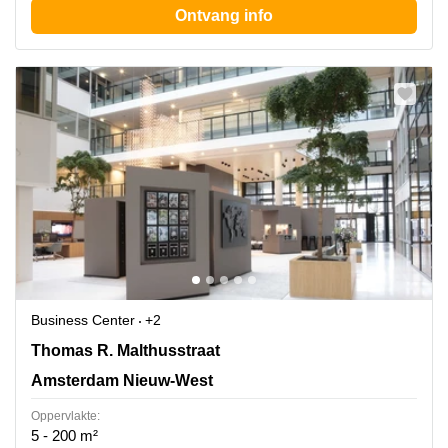
Ontvang info
Business Center
+2
Thomas R. Malthusstraat 1-3, Amsterdam Nieuw-West
Thomas R. Malthusstraat
Amsterdam Nieuw-West
Oppervlakte:
5 - 200 m²