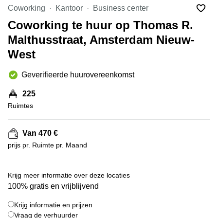
Bodegraven-
Coworking
Kantoor
Business center
Hengelo
Reeuwijk
Coworking te huur op Thomas R.
Hilversum
Business
Malthusstraat, Amsterdam Nieuw-
center
Hoofddorp
Arnhem
West
Deventer
Business
center
Geverifieerde huurovereenkomst
Rotterdam
Amsterdam
Westpoort
Tiel
225
Ruimtes
Business
Tilburg
center
Hilversum
Zwolle
Van 470 €
Business
Amsterdam
prijs pr. Ruimte pr. Maand
center
Westpoort
+ 7 foto's
Den
Haag
Krijg meer informatie over deze locaties
Coworking
100% gratis en vrijblijvend
space
Breda
Krijg informatie en prijzen
Vraag de verhuurder
Coworking