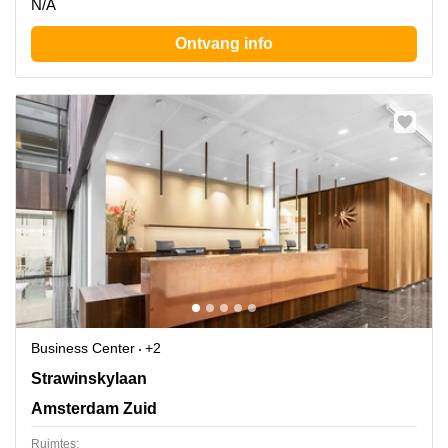
N/A
Ontvang info
Business Center
+2
Strawinskylaan 3051,Atrium Building, Amsterdam Zuid
Strawinskylaan
Amsterdam Zuid
Ruimtes: