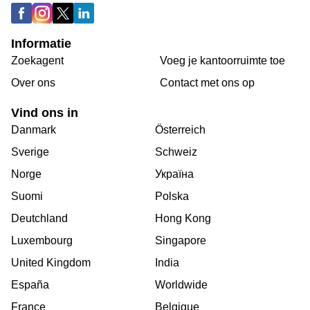
Informatie
Zoekagent
Voeg je kantoorruimte toe
Over ons
Сontact met ons op
Vind ons in
Danmark
Österreich
Sverige
Schweiz
Norge
Україна
Suomi
Polska
Deutchland
Hong Kong
Luxembourg
Singapore
United Kingdom
India
España
Worldwide
France
Belgique