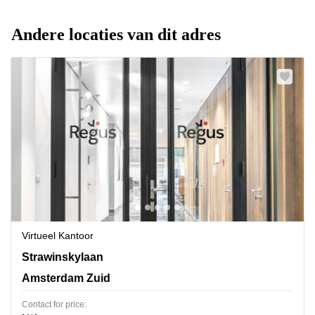
Andere locaties van dit adres
Virtueel Kantoor
Strawinskylaan 3051,Atrium Building, Amsterdam Zuid
Strawinskylaan
Amsterdam Zuid
Contact for price: