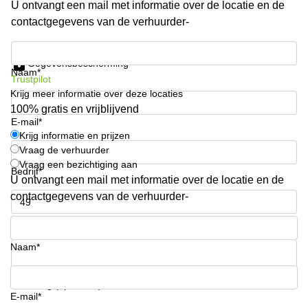
U ontvangt een mail met informatie over de locatie en de
Arnhem
contactgegevens van de verhuurder-
Kantoorruimte
in Arnhem
Krijg informatie en prijzen
Gegevensbescherming
Coworking
Naam*
Trustpilot
space
Krijg meer informatie over deze locaties
Hilversum
100% gratis en vrijblijvend
Coworking
E-mail*
space
Krijg informatie en prijzen
Zwolle
Vraag de verhuurder
Vraag een bezichtiging aan
Coworking
Bedrijf*
Haarlem
U ontvangt een mail met informatie over de locatie en de
contactgegevens van de verhuurder-
Kantoor
Huren
Telefoonnummer*
in
Hengelo
Naam*
Bedrijfsruimte
Huren in
Uw vraag (optioneel)
Nijmegen
E-mail*