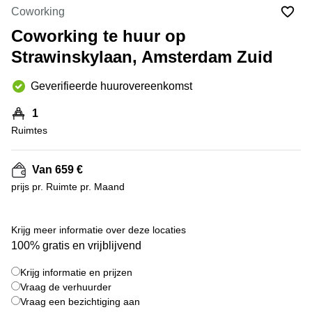
Bodegraven-
Coworking
Hengelo
Reeuwijk
Coworking te huur op
Hilversum
Business
Strawinskylaan, Amsterdam Zuid
center
Hoofddorp
Arnhem
Deventer
Geverifieerde huurovereenkomst
Business
center
Rotterdam
1
Amsterdam
Westpoort
Ruimtes
Tiel
Business
Tilburg
center
Van 659 €
Hilversum
Zwolle
prijs pr. Ruimte pr. Maand
Business
Amsterdam
center
Westpoort
+ 2 foto's
Den
Krijg meer informatie over deze locaties
Haag
100% gratis en vrijblijvend
Coworking
Krijg informatie en prijzen
space
Breda
Vraag de verhuurder
Vraag een bezichtiging aan
Coworking