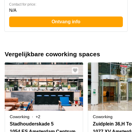
Contact for price:
N/A
Ontvang info
Vergelijkbare coworking spaces
Coworking
+2
Coworking
Stadhouderskade 5
Zuidplein 36,H T
1054 ES Amsterdam Centrum
1077 XV Amsterd