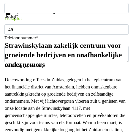
Krijg informatie en prijzen
Gegevensbescherming
Bedrijf*
Trustpilot
Telefoonnummer*
Strawinskylaan zakelijk centrum voor
groeiende bedrijven en onafhankelijke
ondernemers
Uw vraag (optioneel)
De coworking offices in Zuidas, gelegen in het epicentrum van
het financiële district van Amsterdam, hebben onmiskenbare
aantrekkingskracht op groeiende bedrijven en zelfstandige
ondernemers. Met vijf lichtovergoten vloeren zult u genieten van
onze locatie aan de Strawinskylaan 4117, met
gemeenschappelijke ruimtes, telefooncellen en privékantoren die
geschikt zijn voor teams van elk formaat. Waar u heen moet, is
eenvoudig met gemakkelijke toegang tot het Zuid-metrostation,