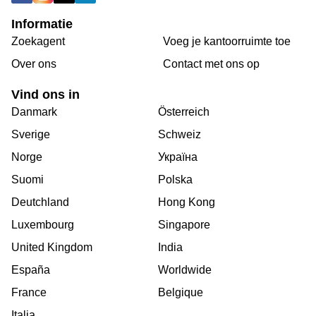
Informatie
Zoekagent
Voeg je kantoorruimte toe
Over ons
Сontact met ons op
Vind ons in
Danmark
Österreich
Sverige
Schweiz
Norge
Україна
Suomi
Polska
Deutchland
Hong Kong
Luxembourg
Singapore
United Kingdom
India
España
Worldwide
France
Belgique
Italia