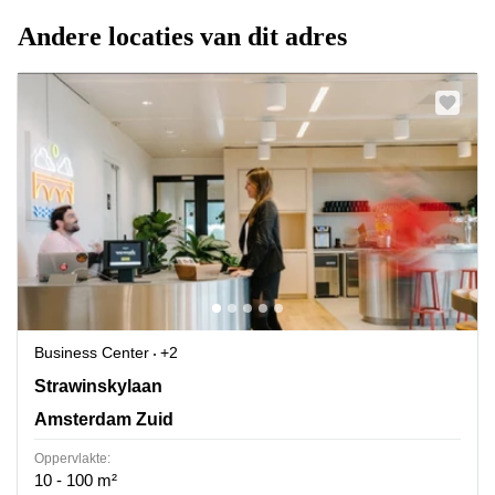
Andere locaties van dit adres
Business Center
+2
Strawinskylaan 4117, Amsterdam Zuid
Strawinskylaan
Amsterdam Zuid
Oppervlakte:
10 - 100 m²