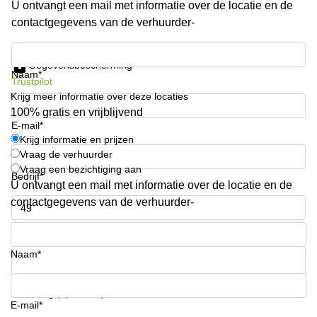
U ontvangt een mail met informatie over de locatie en de
Arnhem
contactgegevens van de verhuurder-
Kantoorruimte
in Arnhem
Krijg informatie en prijzen
Gegevensbescherming
Coworking
Naam*
Trustpilot
space
Krijg meer informatie over deze locaties
Hilversum
100% gratis en vrijblijvend
Coworking
E-mail*
space
Krijg informatie en prijzen
Zwolle
Vraag de verhuurder
Vraag een bezichtiging aan
Coworking
Bedrijf*
Haarlem
U ontvangt een mail met informatie over de locatie en de
contactgegevens van de verhuurder-
Kantoor
Huren
Telefoonnummer*
in
Hengelo
Naam*
Bedrijfsruimte
Huren in
Uw vraag (optioneel)
Nijmegen
E-mail*