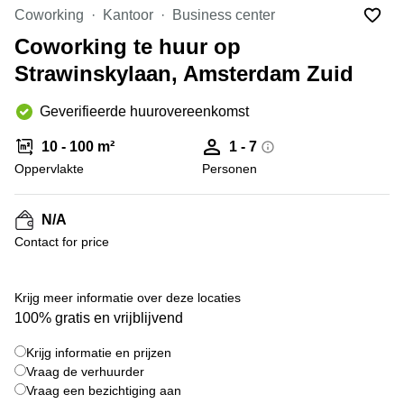
Bodegraven-
Coworking
Kantoor
Business center
Hengelo
Reeuwijk
Coworking te huur op
Hilversum
Business
Strawinskylaan, Amsterdam Zuid
center
Hoofddorp
Arnhem
Deventer
Geverifieerde huurovereenkomst
Business
center
Rotterdam
10 - 100 m²
1 - 7
Amsterdam
Westpoort
Oppervlakte
Personen
Tiel
Business
Tilburg
center
N/A
Hilversum
Zwolle
Contact for price
Business
Amsterdam
center
Westpoort
Den
Krijg meer informatie over deze locaties
Haag
100% gratis en vrijblijvend
Coworking
Krijg informatie en prijzen
space
Breda
Vraag de verhuurder
Vraag een bezichtiging aan
Coworking