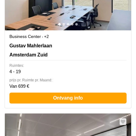
Business Center
+2
Gustav Mahlerlaan 1212, Amsterdam Zuid
Gustav Mahlerlaan
Amsterdam Zuid
Ruimtes:
4 - 19
prijs pr. Ruimte pr. Maand:
Van 699 €
Ontvang info