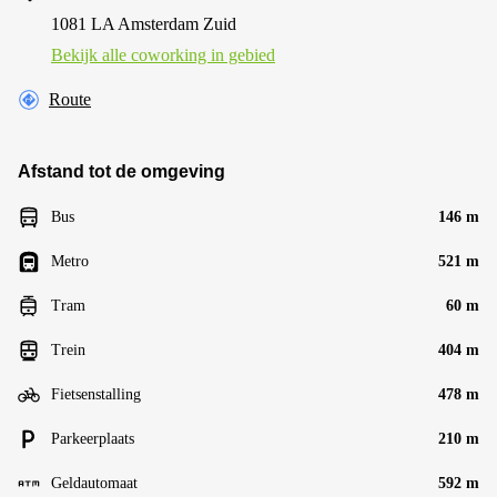
1081 LA Amsterdam Zuid
Bekijk alle сoworking in gebied
Route
Afstand tot de omgeving
Bus
146 m
Metro
521 m
Tram
60 m
Trein
404 m
Fietsenstalling
478 m
Parkeerplaats
210 m
Geldautomaat
592 m