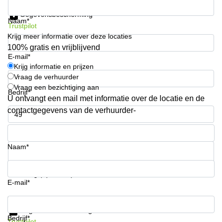
Krijg informatie en prijzen
Arnhem
Gegevensbescherming
Naam*
Kantoorruimte
Trustpilot
in Arnhem
Krijg meer informatie over deze locaties
100% gratis en vrijblijvend
Coworking
E-mail*
space
Krijg informatie en prijzen
Hilversum
Vraag de verhuurder
Coworking
Vraag een bezichtiging aan
Bedrijf*
space
U ontvangt een mail met informatie over de locatie en de
Zwolle
contactgegevens van de verhuurder-
Coworking
Telefoonnummer*
Haarlem
Kantoor
Naam*
Huren
in
Hengelo
Uw vraag (optioneel)
E-mail*
Bedrijfsruimte
Huren in
Krijg informatie en prijzen
Nijmegen
Gegevensbescherming
Bedrijf*
Trustpilot