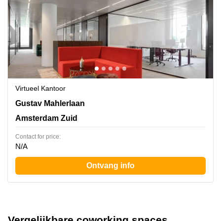
Virtueel Kantoor
Gustav Mahlerlaan 1212, Amsterdam Zuid
Gustav Mahlerlaan
Amsterdam Zuid
Contact for price:
N/A
Ontvang info
Vergelijkbare coworking spaces