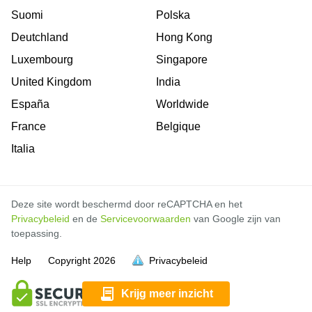
Suomi
Polska
Deutchland
Hong Kong
Luxembourg
Singapore
United Kingdom
India
España
Worldwide
France
Belgique
Italia
Deze site wordt beschermd door reCAPTCHA en het
Privacybeleid
en de
Servicevoorwaarden
van Google zijn van
toepassing.
Help
Copyright
2026
Privacybeleid
vol is
vol is
vol is
vol is
vol is
vol is
vol is
vol is
vol is
vol is
vol is
vol is
vol is
Krijg meer inzicht