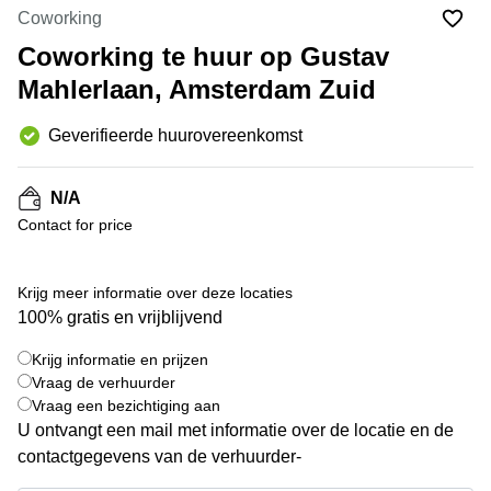
Bodegraven-
Coworking
Hengelo
Reeuwijk
Coworking te huur op Gustav
Hilversum
Business
Mahlerlaan, Amsterdam Zuid
center
Hoofddorp
Arnhem
Deventer
Geverifieerde huurovereenkomst
Business
center
Rotterdam
Amsterdam
N/A
Westpoort
Tiel
Contact for price
Business
Tilburg
center
Hilversum
Zwolle
Krijg meer informatie over deze locaties
Business
100% gratis en vrijblijvend
Amsterdam
center
Westpoort
+ 7 foto's
Den
Krijg informatie en prijzen
Haag
Vraag de verhuurder
Vraag een bezichtiging aan
Coworking
U ontvangt een mail met informatie over de locatie en de
space
Breda
contactgegevens van de verhuurder-
Coworking