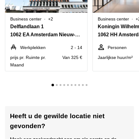
Business center
+2
Business center
+
Delflandlaan 1
Koningin Wilhelm
1062 EA Amsterdam Nieuw-West
1062 HH Amster
Werkplekken
2 - 14
Personen
prijs pr. Ruimte pr.
Van 325 €
Jaarlijkse huur/m²
Maand
Heeft u de gewilde locatie niet
gevonden?