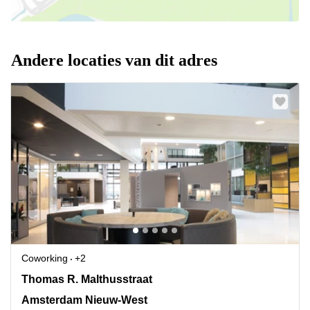
Andere locaties van dit adres
Coworking
+2
Thomas R. Malthusstraat 1-3, Amsterdam Nieuw-West
Thomas R. Malthusstraat
Amsterdam Nieuw-West