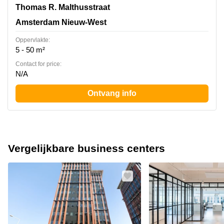
Thomas R. Malthusstraat 1-3, Amsterdam Nieuw-West
Thomas R. Malthusstraat
Amsterdam Nieuw-West
Oppervlakte:
5 - 50 m²
Contact for price:
N/A
Ontvang info
Vergelijkbare business centers