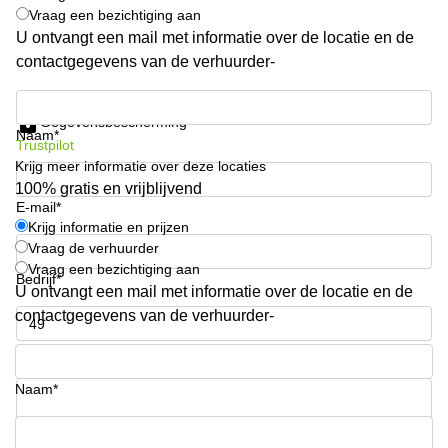
Vraag een bezichtiging aan
Arnhem
U ontvangt een mail met informatie over de locatie en de
Kantoorruimte
contactgegevens van de verhuurder-
in Arnhem
Krijg informatie en prijzen
Coworking
space
Gegevensbescherming
Naam*
Hilversum
Trustpilot
Krijg meer informatie over deze locaties
Coworking
100% gratis en vrijblijvend
space
E-mail*
Zwolle
Krijg informatie en prijzen
Coworking
Vraag de verhuurder
Haarlem
Vraag een bezichtiging aan
Bedrijf*
U ontvangt een mail met informatie over de locatie en de
Kantoor
Huren
contactgegevens van de verhuurder-
in
Hengelo
Telefoonnummer*
Bedrijfsruimte
Naam*
Huren in
Nijmegen
Uw vraag (optioneel)