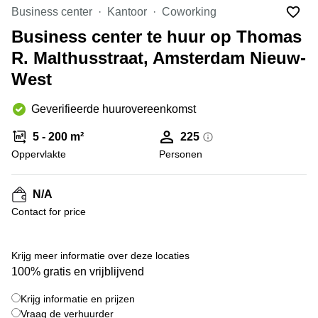
Bodegraven-
Business center
Kantoor
Coworking
Hengelo
Reeuwijk
Business center te huur op Thomas
Hilversum
Business
R. Malthusstraat, Amsterdam Nieuw-
center
Hoofddorp
Arnhem
West
Deventer
Business
center
Geverifieerde huurovereenkomst
Rotterdam
Amsterdam
Westpoort
Tiel
5 - 200 m²
225
Oppervlakte
Business
Personen
Tilburg
center
Hilversum
Zwolle
N/A
Business
Amsterdam
Contact for price
center
Westpoort
+ 7 foto's
Den
Haag
Krijg meer informatie over deze locaties
Coworking
100% gratis en vrijblijvend
space
Breda
Krijg informatie en prijzen
Vraag de verhuurder
Coworking