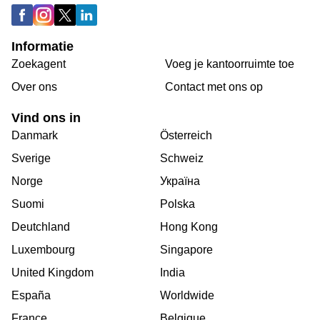
Informatie
Zoekagent
Voeg je kantoorruimte toe
Over ons
Сontact met ons op
Vind ons in
Danmark
Österreich
Sverige
Schweiz
Norge
Україна
Suomi
Polska
Deutchland
Hong Kong
Luxembourg
Singapore
United Kingdom
India
España
Worldwide
France
Belgique