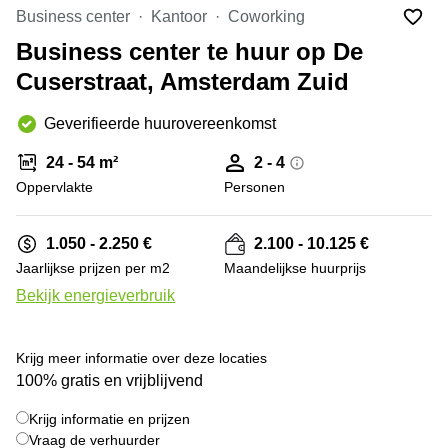
Bodegraven-
Business center
Kantoor
Coworking
Hengelo
Reeuwijk
Business center te huur op De
Hilversum
Business
Cuserstraat, Amsterdam Zuid
center
Hoofddorp
Arnhem
Deventer
Geverifieerde huurovereenkomst
Business
center
Rotterdam
24 - 54 m²
2 - 4
Amsterdam
Westpoort
Oppervlakte
Personen
Tiel
Business
Tilburg
center
1.050 - 2.250 €
2.100 - 10.125 €
Hilversum
Zwolle
Jaarlijkse prijzen per m2
Maandelijkse huurprijs
Business
Amsterdam
Bekijk energieverbruik
center
Westpoort
+ 5 foto's
Den
Haag
Krijg meer informatie over deze locaties
Coworking
100% gratis en vrijblijvend
space
Breda
Krijg informatie en prijzen
Vraag de verhuurder
Coworking