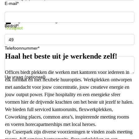
E-mail*
Krijg informatie en prijzen
Gegevensbescherming
Bedrijf*
Trustpilot
Telefoonnummer*
Haal het beste uit je werkende zelf!
Offices biedt plekken die werken met kantoren voor iedereen in
Uw vraag (optioneel)
elk formaat én met flexibele huuropties. Werkplekken ontworpen
met aandacht voor jouw concentratie, jouw creatieve energie en
jouw output power. Fijne hospitality en een energieke sfeer
vormen hier de drijvende krachten om het beste uit jezelf te halen.
We bieden full serviced kantoorunits, flexwerkplekken,
Coworking places, common area’s, inspirerende meeting rooms
en voeren horecapartnerships met local heroes.
Op Cuserpark zijn diverse voorzieningen te vinden zoals meeting