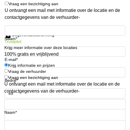
Vraag een bezichtiging aan
Arnhem
U ontvangt een mail met informatie over de locatie en de
Kantoorruimte
contactgegevens van de verhuurder-
in Arnhem
Krijg informatie en prijzen
Coworking
space
Gegevensbescherming
Naam*
Hilversum
Trustpilot
Krijg meer informatie over deze locaties
Coworking
100% gratis en vrijblijvend
space
E-mail*
Zwolle
Krijg informatie en prijzen
Coworking
Vraag de verhuurder
Haarlem
Vraag een bezichtiging aan
Bedrijf*
U ontvangt een mail met informatie over de locatie en de
Kantoor
Huren
contactgegevens van de verhuurder-
in
Hengelo
Telefoonnummer*
Bedrijfsruimte
Naam*
Huren in
Nijmegen
Uw vraag (optioneel)