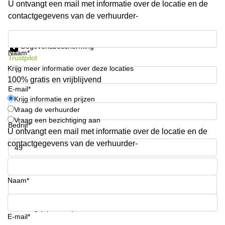
U ontvangt een mail met informatie over de locatie en de
Arnhem
contactgegevens van de verhuurder-
Kantoorruimte
in Arnhem
Krijg informatie en prijzen
Gegevensbescherming
Coworking
Naam*
Trustpilot
space
Krijg meer informatie over deze locaties
Hilversum
100% gratis en vrijblijvend
Coworking
E-mail*
space
Krijg informatie en prijzen
Zwolle
Vraag de verhuurder
Vraag een bezichtiging aan
Coworking
Bedrijf*
Haarlem
U ontvangt een mail met informatie over de locatie en de
contactgegevens van de verhuurder-
Kantoor
Huren
Telefoonnummer*
in
Hengelo
Naam*
Bedrijfsruimte
Huren in
Uw vraag (optioneel)
Nijmegen
E-mail*