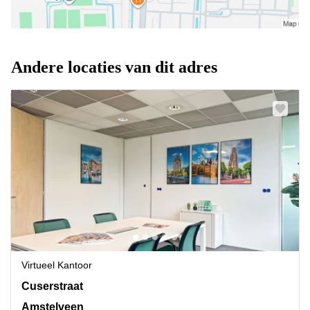
Andere locaties van dit adres
Virtueel Kantoor
De Cuserstraat 93,1e, 2e en 3e verdieping, Amstelveen
Cuserstraat
Amstelveen