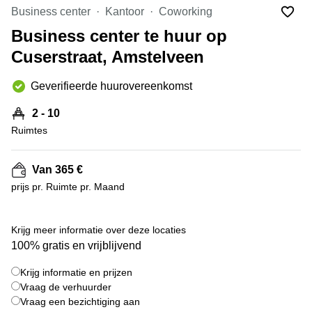
Bodegraven-
Business center
Kantoor
Coworking
Hengelo
Reeuwijk
Business center te huur op
Hilversum
Business
Cuserstraat, Amstelveen
center
Hoofddorp
Arnhem
Deventer
Geverifieerde huurovereenkomst
Business
center
Rotterdam
2 - 10
Amsterdam
Westpoort
Ruimtes
Tiel
Business
Tilburg
center
Van 365 €
Hilversum
Zwolle
prijs pr. Ruimte pr. Maand
Business
Amsterdam
center
Westpoort
+ 9 foto's
Den
Krijg meer informatie over deze locaties
Haag
100% gratis en vrijblijvend
Coworking
Krijg informatie en prijzen
space
Breda
Vraag de verhuurder
Vraag een bezichtiging aan
Coworking