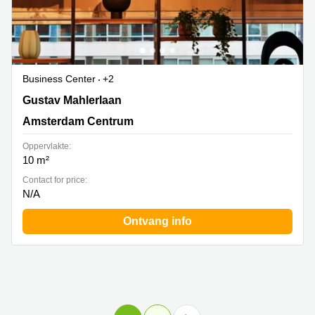
Business Center
+2
Gustav Mahlerlaan 308, Amsterdam Centrum
Gustav Mahlerlaan
Amsterdam Centrum
Oppervlakte:
10 m²
Contact for price:
N/A
Ontvang info