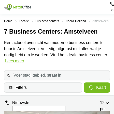
Be
Huren / Verhuren
Home
Locatie
Business centers
Noord-Holland
Amstelveen
7
Business Centers
: Amstelveen
Help
Productpagina's
Populaire
Populaire
Steden
zoekopdrachten
Een actueel overzicht van moderne business centers te
Kantoorruimten
Over ons
huur in Amstelveen. Volledig uitgerust met alles wat je
Alkmaar
Kantoorruimte
Business
in Breda
nodig hebt om te werken. Vind het ideale business center
Centers
Amsterdam
Voeg je kantoorruimte toe
Lees meer
Oost
Kantoor
Flexplekken
huren
Amsterdam
Bergen
Huurprijs
Coworking
Westpoort
op
Spaces
Zoom
Bergen
Log in
Filters
Kaart
Vergaderruimten
op
Kantoor
Zoom
huren
Virtueel
Tiel
Kantoor
Amersfoort
Nieuwste
12
Kantoor
per
Bedrijfsruimte
Breda
huren