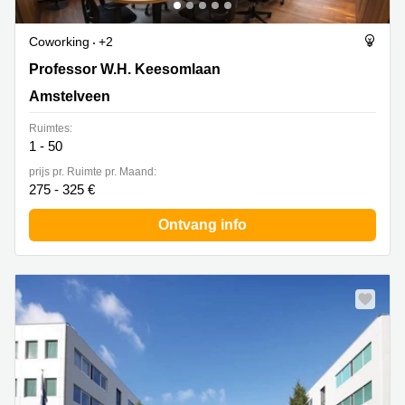
Coworking
+2
Professor W.H. Keesomlaan 12, Amstelveen
Professor W.H. Keesomlaan
Amstelveen
Ruimtes:
1 - 50
prijs pr. Ruimte pr. Maand:
275 - 325 €
Ontvang info