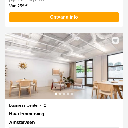
prijs pr. Ruimte pr. Maand:
Van 259 €
Ontvang info
Business Center
+2
Haarlemmerweg 331 A, Amstelveen
Haarlemmerweg
Amstelveen