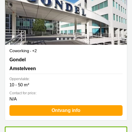
Coworking
+2
Gondel 1, Amstelveen
Gondel
Amstelveen
Oppervlakte:
10 - 50 m²
Contact for price:
N/A
Ontvang info