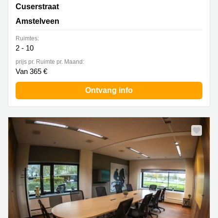
De Cuserstraat 93,1e, 2e en 3e verdieping, Amstelveen
Cuserstraat
Amstelveen
Ruimtes:
2 - 10
prijs pr. Ruimte pr. Maand:
Van 365 €
Ontvang info