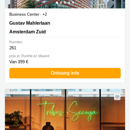
Business Center
+2
Gustav Mahleraan 300, Amsterdam Zuid
Gustav Mahlerlaan
Amsterdam Zuid
Ruimtes:
261
prijs pr. Ruimte pr. Maand:
Van 399 €
Ontvang info