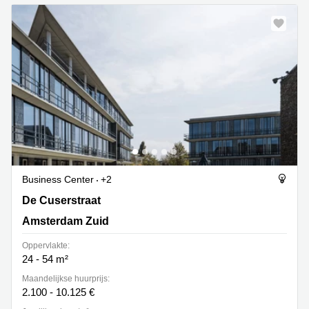
Business Center
+2
De Cuserstraat 91, Amsterdam Zuid
De Cuserstraat
Amsterdam Zuid
Oppervlakte:
24 - 54 m²
Maandelijkse huurprijs:
2.100 - 10.125 €