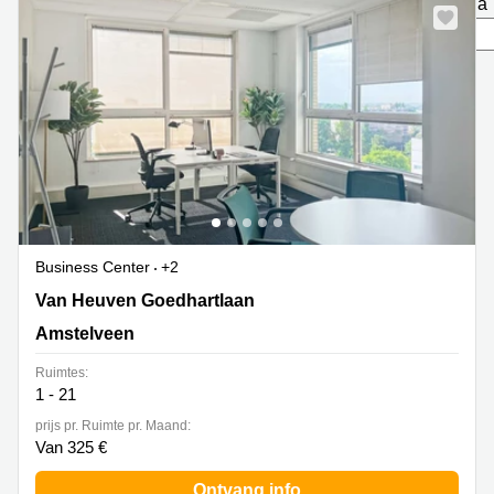
pagina
Bodegraven-
Hengelo
Reeuwijk
Hilversum
Business
center
Hoofddorp
Arnhem
Deventer
Business
center
Rotterdam
Amsterdam
Westpoort
Tiel
Business
Tilburg
center
Business Center
+2
Hilversum
Zwolle
Van Heuven Goedhartlaan 13D, Amstelveen
Van Heuven Goedhartlaan
Business
Amsterdam
Amstelveen
center
Westpoort
Den
Ruimtes:
Haag
1 - 21
Coworking
prijs pr. Ruimte pr. Maand:
space
Van 325 €
Breda
Ontvang info
Coworking