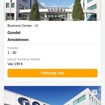
Business Center
+2
Gondel 1, Amstelveen
Gondel
Amstelveen
Ruimtes:
1 - 30
prijs pr. Ruimte pr. Maand:
Van 199 €
Ontvang info