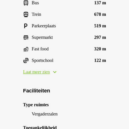
Bus
137 m
Trein
678 m
Parkeerplaats
519 m
Supermarkt
297 m
Fast food
320 m
Sportschool
122 m
Laat meer zien
Faciliteiten
Type ruimtes
Vergaderzalen
Toegankelijkheid