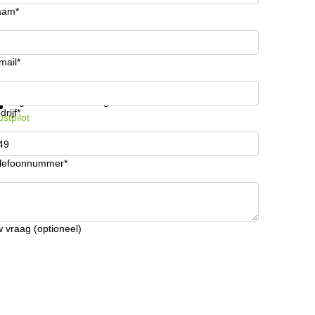
aam*
mail*
ijg informatie en prijzen
Gegevensbescherming
drijf*
ustpilot
lefoonnummer*
 vraag (optioneel)