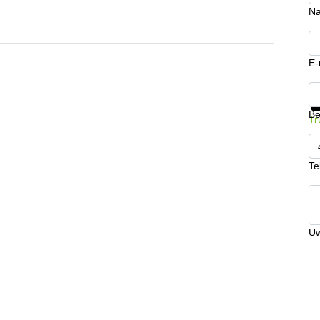
N
E-
Kr
Be
Tr
Te
Uw