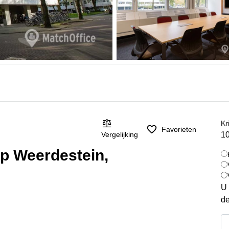
Kr
Favorieten
10
Vergelijking
op Weerdestein,
U 
de