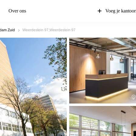
Over ons
Voeg je kantoor
dam Zuid
Weerdestein 97,Weerdestein 97