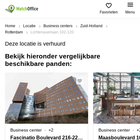
Favorieten
Menu
Huren / Verhuren
Home
Locatie
Business centers
Zuid-Holland
Rotterdam
Lichtenauerlaan 102-120
Help
Productpagina's
Populaire
Populaire
Deze locatie is verhuurd
Steden
zoekopdrachten
Kantoorruimten
Bekijk hieronder vergelijkbare
Over ons
Alkmaar
Kantoorruimte
beschikbare panden:
Business
in Breda
Centers
Amsterdam
Voeg je kantoorruimte toe
Oost
Kantoor
Flexplekken
huren
Amsterdam
Bergen
Huurprijs
Coworking
Westpoort
op
Spaces
Zoom
Bergen
Log in
Vergaderruimten
op
Kantoor
Zoom
huren
Virtueel
Tiel
Kantoor
Amersfoort
Business center
+2
Business center
+
Kantoor
Bedrijfsruimte
Breda
huren
Fascinatio Boulevard 216-220,Rotterdam The Mark
Maasboulevard 1