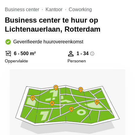
Arnhem
Business center
Kantoor
Coworking
Kantoorruimte
Business center te huur op
in Arnhem
Lichtenauerlaan, Rotterdam
Coworking
space
Hilversum
Geverifieerde huurovereenkomst
Coworking
6 - 500 m²
1 - 34
space
Oppervlakte
Personen
Zwolle
Coworking
Haarlem
Kantoor
Huren
in
Hengelo
Bedrijfsruimte
Huren in
Nijmegen