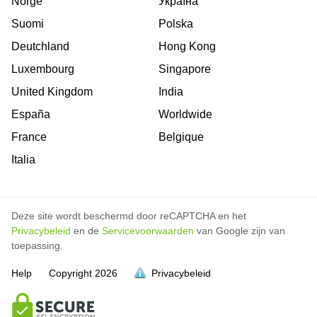
Norge
Україна
Suomi
Polska
Deutchland
Hong Kong
Luxembourg
Singapore
United Kingdom
India
España
Worldwide
France
Belgique
Italia
Deze site wordt beschermd door reCAPTCHA en het
Privacybeleid
en de
Servicevoorwaarden
van Google zijn van
toepassing.
Help
Copyright
2026
Privacybeleid
vol is
vol is
vol is
vol is
vol is
vol is
vol is
vol is
vol is
vol is