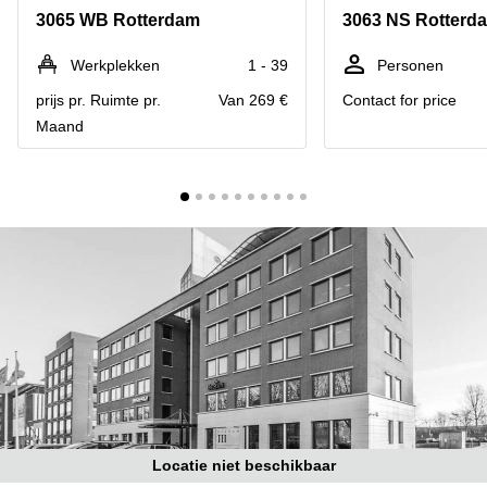
Bodegraven-
3065 WB Rotterdam
3063 NS Rotterd
Hengelo
Reeuwijk
Hilversum
Business
Werkplekken
1 - 39
Personen
center
Hoofddorp
prijs pr. Ruimte pr.
Van 269 €
Contact for price
Arnhem
Maand
Deventer
Business
center
Rotterdam
Amsterdam
Westpoort
Tiel
Business
Tilburg
center
Hilversum
Zwolle
Business
Amsterdam
center
Westpoort
Den
Haag
Coworking
space
Breda
Locatie niet beschikbaar
Coworking