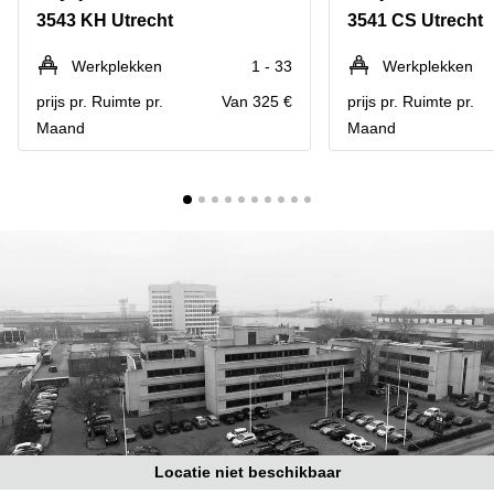
Bodegraven-
3543 KH Utrecht
3541 CS Utrecht
Hengelo
Reeuwijk
Hilversum
Business
Werkplekken
1 - 33
Werkplekken
center
Hoofddorp
prijs pr. Ruimte pr.
Van 325 €
prijs pr. Ruimte pr.
Arnhem
Maand
Maand
Deventer
Business
center
Rotterdam
Amsterdam
Westpoort
Tiel
Business
Tilburg
center
Hilversum
Zwolle
Business
Amsterdam
center
Westpoort
Den
Haag
Coworking
space
Breda
Locatie niet beschikbaar
Coworking