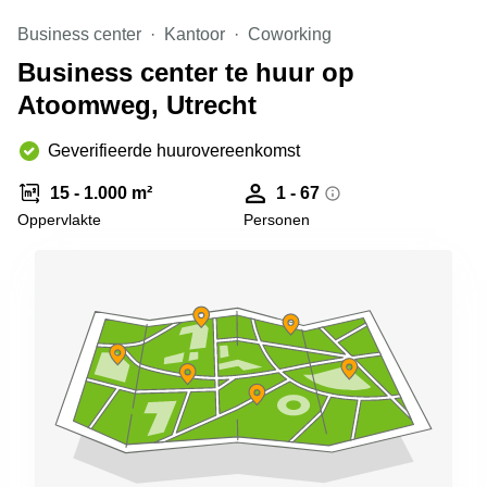
Arnhem
Business center
Kantoor
Coworking
Kantoorruimte
Business center te huur op
in Arnhem
Atoomweg, Utrecht
Coworking
space
Hilversum
Geverifieerde huurovereenkomst
Coworking
15 - 1.000 m²
1 - 67
space
Oppervlakte
Personen
Zwolle
Coworking
Haarlem
Kantoor
Huren
in
Hengelo
Bedrijfsruimte
Huren in
Nijmegen