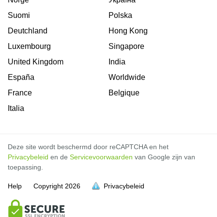
Suomi
Polska
Deutchland
Hong Kong
Luxembourg
Singapore
United Kingdom
India
España
Worldwide
France
Belgique
Italia
Deze site wordt beschermd door reCAPTCHA en het
Privacybeleid
en de
Servicevoorwaarden
van Google zijn van
toepassing.
Help
Copyright
2026
Privacybeleid
vol is
vol is
vol is
vol is
vol is
vol is
vol is
vol is
vol is
vol is