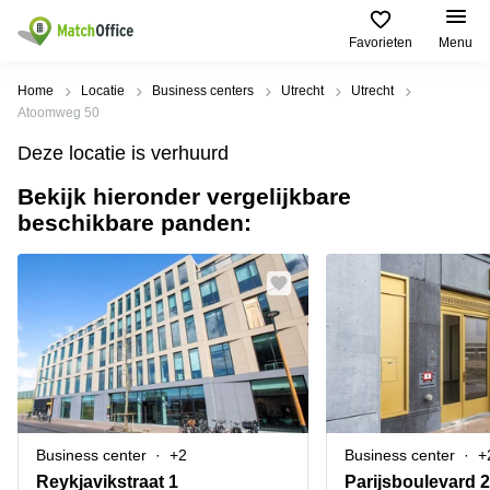
Favorieten
Menu
Huren / Verhuren
Home
Locatie
Business centers
Utrecht
Utrecht
Atoomweg 50
Help
Productpagina's
Populaire
Populaire
Deze locatie is verhuurd
Steden
zoekopdrachten
Kantoorruimten
Bekijk hieronder vergelijkbare
Over ons
Alkmaar
Kantoorruimte
beschikbare panden:
Business
in Breda
Centers
Amsterdam
Voeg je kantoorruimte toe
Oost
Kantoor
Flexplekken
huren
Amsterdam
Bergen
Huurprijs
Coworking
Westpoort
op
Spaces
Zoom
Bergen
Log in
Vergaderruimten
op
Kantoor
Zoom
huren
Virtueel
Tiel
Kantoor
Amersfoort
Business center
+2
Business center
+
Kantoor
Bedrijfsruimte
Breda
huren
Reykjavikstraat 1
Parijsboulevard 