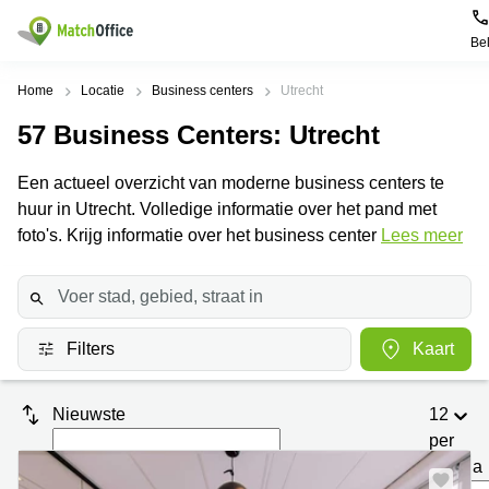
Be
Huren / Verhuren
Home
Locatie
Business centers
Utrecht
57
Business Centers
: Utrecht
Help
Productpagina's
Populaire
Populaire
Steden
zoekopdrachten
Een actueel overzicht van moderne business centers te
Kantoorruimten
Over ons
huur in Utrecht. Volledige informatie over het pand met
Alkmaar
Kantoorruimte
Business
in Breda
foto's. Krijg informatie over het business center
Lees meer
Centers
Amsterdam
Voeg je kantoorruimte toe
Oost
Kantoor
Flexplekken
huren
Amsterdam
Bergen
Huurprijs
Coworking
Westpoort
op
Spaces
Zoom
Filters
Kaart
Bergen
Log in
Vergaderruimten
op
Kantoor
Zoom
huren
Virtueel
Nieuwste
12
Tiel
Kantoor
Amersfoort
per
Kantoor
pagina
Bedrijfsruimte
Breda
huren