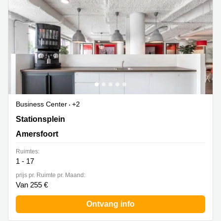
Business Center
+2
Stationsplein 13A,Ingang 'De Conducteur'/ Receptie op
Stationsplein
-2, Amersfoort
Amersfoort
Ruimtes:
1 - 17
prijs pr. Ruimte pr. Maand:
Van 255 €
Ontvang info