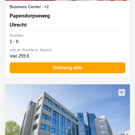
Business Center
+2
Papendorpseweg 75, Utrecht
Papendorpseweg
Utrecht
Ruimtes:
1 - 6
prijs pr. Ruimte pr. Maand:
Van 259 €
Ontvang info