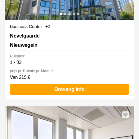
Business Center
+2
Nevelgaarde 8, Nieuwegein
Nevelgaarde
Nieuwegein
Ruimtes:
1 - 93
prijs pr. Ruimte pr. Maand:
Van 219 €
Ontvang info