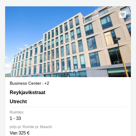
Business Center
+2
Reykjavikstraat 1, Utrecht
Reykjavikstraat
Utrecht
Ruimtes:
1 - 33
prijs pr. Ruimte pr. Maand:
Van 325 €