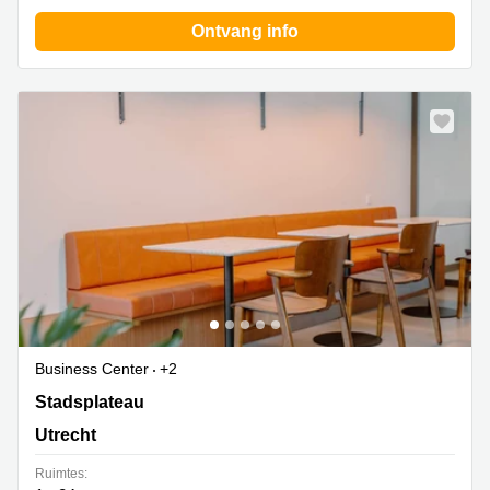
Ontvang info
Business Center
+2
Stadsplateau 27-29, Utrecht
Stadsplateau
Utrecht
Ruimtes: