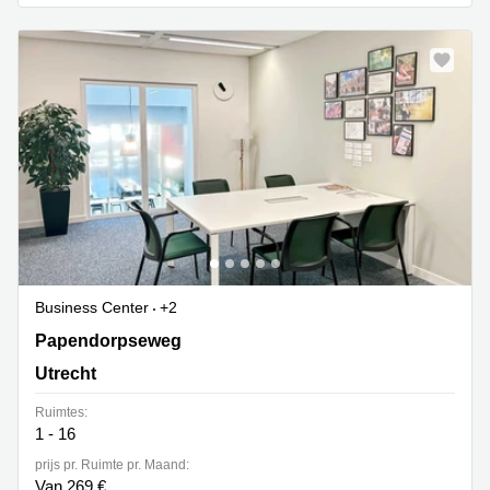
Arnhem
Kantoorruimte
in Arnhem
Coworking
space
Hilversum
Coworking
space
Zwolle
Coworking
Haarlem
Business Center
+2
Kantoor
Papendorpseweg 95 & 97, Utrecht
Huren
Papendorpseweg
in
Utrecht
Hengelo
Ruimtes:
Bedrijfsruimte
1 - 16
Huren in
Nijmegen
prijs pr. Ruimte pr. Maand:
Van 269 €