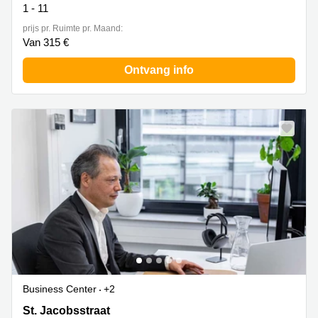
1 - 11
prijs pr. Ruimte pr. Maand:
Van 315 €
Ontvang info
Business Center
+2
St. Jacobsstraat 123- 135, Utrecht
St. Jacobsstraat