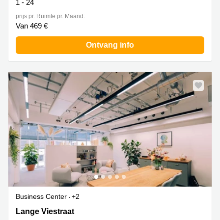
1 - 24
prijs pr. Ruimte pr. Maand:
Van 469 €
Ontvang info
Business Center
+2
Lange Viestraat 2b, Utrecht
Lange Viestraat