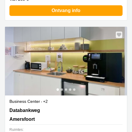
Ontvang info
Business Center
+2
Databankweg 26, Amersfoort
Databankweg
Amersfoort
Ruimtes: