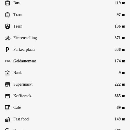
Bus
119 m
Tram
97 m
Trein
136 m
Fietsenstalling
371 m
Parkeerplaats
338 m
Geldautomaat
174 m
Bank
9 m
Supermarkt
222 m
Koffiezaak
865 m
Café
89 m
Fast food
149 m