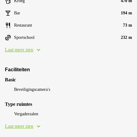
Kroeg
470 m
Bar
194 m
Restaurant
73 m
Sportschool
232 m
Laat meer zien
Faciliteiten
Basic
Beveiligingscamera's
Type ruimtes
Vergaderzalen
Laat meer zien