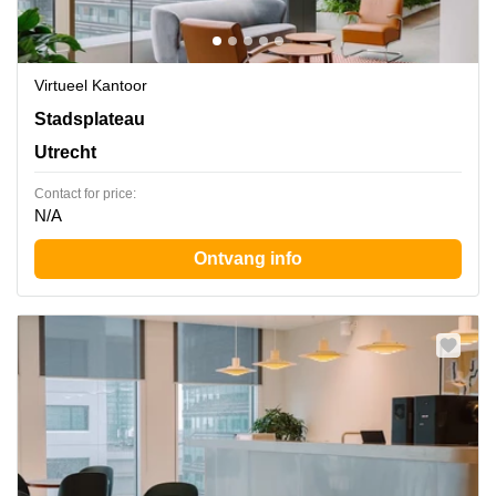
Virtueel Kantoor
Stadsplateau 27-29, Utrecht
Stadsplateau
Utrecht
Contact for price:
N/A
Ontvang info