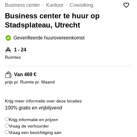
Bodegraven-
Business center
Kantoor
Coworking
Hengelo
Reeuwijk
Business center te huur op
Hilversum
Business
Stadsplateau, Utrecht
center
Hoofddorp
Arnhem
Deventer
Geverifieerde huurovereenkomst
Business
center
Rotterdam
1 - 24
Amsterdam
Westpoort
Ruimtes
Tiel
Business
Tilburg
center
Van 469 €
Hilversum
Zwolle
prijs pr. Ruimte pr. Maand
Business
Amsterdam
center
Westpoort
+ 6 foto's
Den
Krijg meer informatie over deze locaties
Haag
100% gratis en vrijblijvend
Coworking
Krijg informatie en prijzen
space
Breda
Vraag de verhuurder
Vraag een bezichtiging aan
Coworking