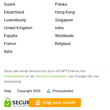
Suomi
Polska
Deutchland
Hong Kong
Luxembourg
Singapore
United Kingdom
India
España
Worldwide
France
Belgique
Italia
Deze site wordt beschermd door reCAPTCHA en het
Privacybeleid
en de
Servicevoorwaarden
van Google zijn van
toepassing.
Help
Copyright
2026
Privacybeleid
vol is
vol is
vol is
vol is
vol is
vol is
vol is
vol is
vol is
vol is
vol is
vol is
vol is
Krijg meer inzicht