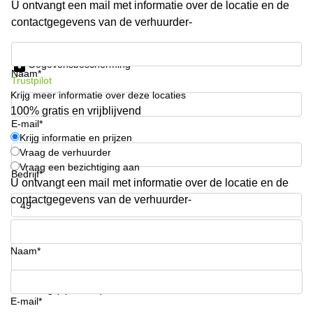
U ontvangt een mail met informatie over de locatie en de
Arnhem
contactgegevens van de verhuurder-
Kantoorruimte
in Arnhem
Krijg informatie en prijzen
Gegevensbescherming
Coworking
Naam*
Trustpilot
space
Krijg meer informatie over deze locaties
Hilversum
100% gratis en vrijblijvend
Coworking
E-mail*
space
Krijg informatie en prijzen
Zwolle
Vraag de verhuurder
Vraag een bezichtiging aan
Coworking
Bedrijf*
Haarlem
U ontvangt een mail met informatie over de locatie en de
contactgegevens van de verhuurder-
Kantoor
Huren
Telefoonnummer*
in
Hengelo
Naam*
Bedrijfsruimte
Huren in
Uw vraag (optioneel)
Nijmegen
E-mail*