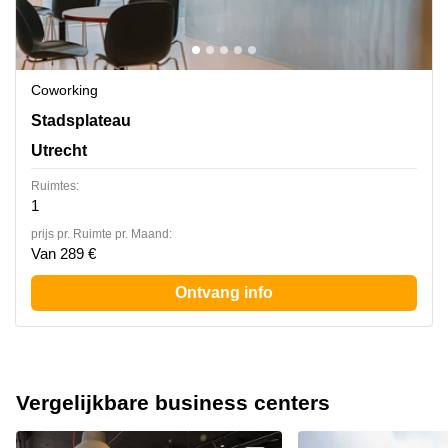
Coworking
Stadsplateau 27-29, Utrecht
Stadsplateau
Utrecht
Ruimtes:
1
prijs pr. Ruimte pr. Maand:
Van 289 €
Ontvang info
Vergelijkbare business centers