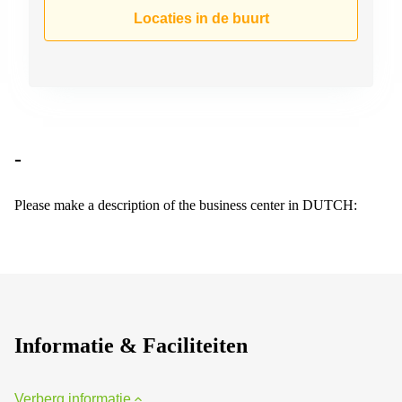
Arnhem
Locaties in de buurt
Kantoorruimte
in Arnhem
Coworking
space
Hilversum
Coworking
-
space
Zwolle
Please make a description of the business center in DUTCH:
Coworking
Haarlem
Kantoor
Huren
in
Hengelo
Informatie & Faciliteiten
Bedrijfsruimte
Huren in
Nijmegen
Verberg informatie