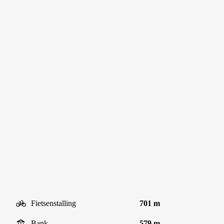
Fietsenstalling
701 m
Bank
579 m