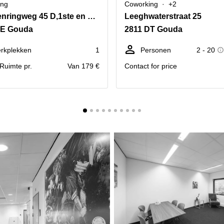
ing
Coworking
+2
Kampenringweg 45 D,1ste en 5de verdieping
Leeghwaterstraat 25
PE Gouda
2811 DT Gouda
rkplekken
1
Personen
2 - 20
. Ruimte pr.
Van 179 €
Contact for price