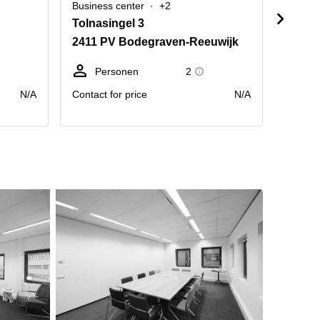
Business center
+2
Busine
Tolnasingel 3
Ambac
2411 PV Bodegraven-Reeuwijk
2841 
Personen
2
P
N/A
Contact for price
N/A
Contact