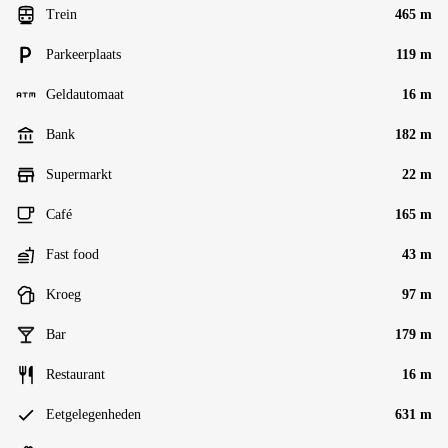
Trein
465 m
Parkeerplaats
119 m
Geldautomaat
16 m
Bank
182 m
Supermarkt
22 m
Café
165 m
Fast food
43 m
Kroeg
97 m
Bar
179 m
Restaurant
16 m
Eetgelegenheden
631 m