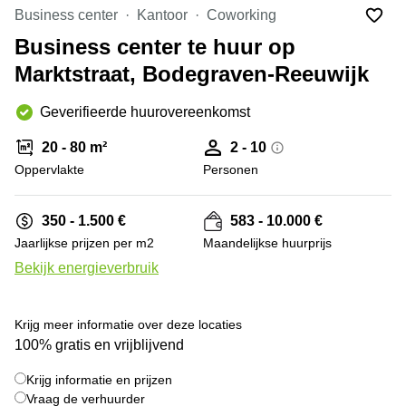
Bodegraven-
Business center
Kantoor
Coworking
Hengelo
Reeuwijk
Business center te huur op
Hilversum
Business
Marktstraat, Bodegraven-Reeuwijk
center
Hoofddorp
Arnhem
Deventer
Geverifieerde huurovereenkomst
Business
center
Rotterdam
20 - 80 m²
2 - 10
Amsterdam
Westpoort
Oppervlakte
Personen
Tiel
Business
Tilburg
center
350 - 1.500 €
583 - 10.000 €
Hilversum
Zwolle
Jaarlijkse prijzen per m2
Maandelijkse huurprijs
Business
Amsterdam
Bekijk energieverbruik
center
Westpoort
Den
Haag
Krijg meer informatie over deze locaties
Coworking
100% gratis en vrijblijvend
space
Breda
Krijg informatie en prijzen
Vraag de verhuurder
Coworking