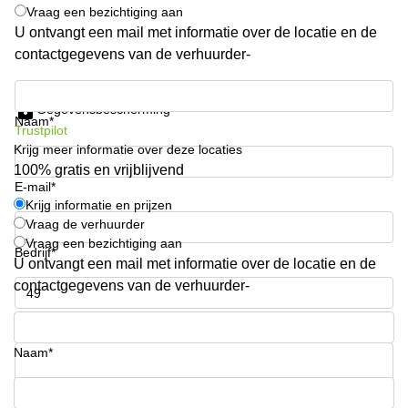
Vraag een bezichtiging aan
Arnhem
U ontvangt een mail met informatie over de locatie en de
Kantoorruimte
contactgegevens van de verhuurder-
in Arnhem
Krijg informatie en prijzen
Coworking
space
Gegevensbescherming
Naam*
Hilversum
Trustpilot
Krijg meer informatie over deze locaties
Coworking
100% gratis en vrijblijvend
space
E-mail*
Zwolle
Krijg informatie en prijzen
Coworking
Vraag de verhuurder
Haarlem
Vraag een bezichtiging aan
Bedrijf*
U ontvangt een mail met informatie over de locatie en de
Kantoor
Huren
contactgegevens van de verhuurder-
in
Hengelo
Telefoonnummer*
Bedrijfsruimte
Naam*
Huren in
Nijmegen
Uw vraag (optioneel)