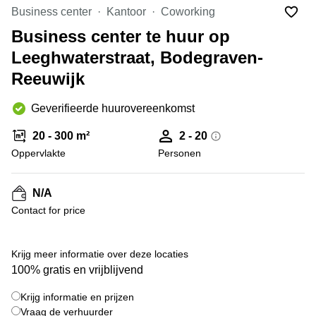
Bodegraven-
Business center
Kantoor
Coworking
Hengelo
Reeuwijk
Business center te huur op
Hilversum
Business
Leeghwaterstraat, Bodegraven-
center
Hoofddorp
Arnhem
Reeuwijk
Deventer
Business
center
Geverifieerde huurovereenkomst
Rotterdam
Amsterdam
Westpoort
Tiel
20 - 300 m²
2 - 20
Oppervlakte
Business
Personen
Tilburg
center
Hilversum
Zwolle
N/A
Business
Amsterdam
Contact for price
center
Westpoort
+ 9 foto's
Den
Haag
Krijg meer informatie over deze locaties
Coworking
100% gratis en vrijblijvend
space
Breda
Krijg informatie en prijzen
Vraag de verhuurder
Coworking