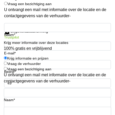
Vraag een bezichtiging aan
Arnhem
U ontvangt een mail met informatie over de locatie en de
Kantoorruimte
contactgegevens van de verhuurder-
in Arnhem
Krijg informatie en prijzen
Coworking
space
Gegevensbescherming
Naam*
Hilversum
Trustpilot
Krijg meer informatie over deze locaties
Coworking
100% gratis en vrijblijvend
space
E-mail*
Zwolle
Krijg informatie en prijzen
Coworking
Vraag de verhuurder
Haarlem
Vraag een bezichtiging aan
Bedrijf*
U ontvangt een mail met informatie over de locatie en de
Kantoor
Huren
contactgegevens van de verhuurder-
in
Hengelo
Telefoonnummer*
Bedrijfsruimte
Naam*
Huren in
Nijmegen
Uw vraag (optioneel)