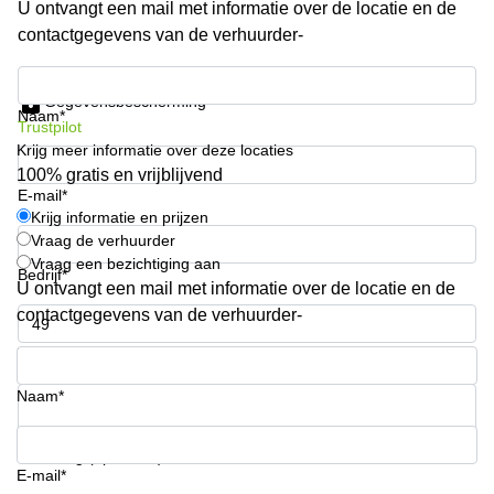
U ontvangt een mail met informatie over de locatie en de
Arnhem
contactgegevens van de verhuurder-
Kantoorruimte
in Arnhem
Krijg informatie en prijzen
Gegevensbescherming
Coworking
Naam*
Trustpilot
space
Krijg meer informatie over deze locaties
Hilversum
100% gratis en vrijblijvend
Coworking
E-mail*
space
Krijg informatie en prijzen
Zwolle
Vraag de verhuurder
Vraag een bezichtiging aan
Coworking
Bedrijf*
Haarlem
U ontvangt een mail met informatie over de locatie en de
contactgegevens van de verhuurder-
Kantoor
Huren
Telefoonnummer*
in
Hengelo
Naam*
Bedrijfsruimte
Huren in
Uw vraag (optioneel)
Nijmegen
E-mail*