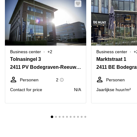
Business center
+2
Business center
+
Tolnasingel 3
Marktstraat 1
2411 PV Bodegraven-Reeuwijk
Personen
2
Personen
Contact for price
N/A
Jaarlijkse huur/m²