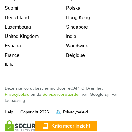
Suomi
Polska
Deutchland
Hong Kong
Luxembourg
Singapore
United Kingdom
India
España
Worldwide
France
Belgique
Italia
Deze site wordt beschermd door reCAPTCHA en het
Privacybeleid
en de
Servicevoorwaarden
van Google zijn van
toepassing.
Help
Copyright
2026
Privacybeleid
vol is
vol is
vol is
vol is
vol is
vol is
vol is
vol is
vol is
vol is
vol is
Krijg meer inzicht