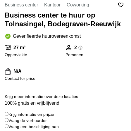
Bodegraven-
Business center
Kantoor
Coworking
Hengelo
Reeuwijk
Business center te huur op
Hilversum
Business
Tolnasingel, Bodegraven-Reeuwijk
center
Hoofddorp
Arnhem
Deventer
Geverifieerde huurovereenkomst
Business
center
Rotterdam
27 m²
2
Amsterdam
Westpoort
Oppervlakte
Personen
Tiel
Business
Tilburg
center
N/A
Hilversum
Zwolle
Contact for price
Business
Amsterdam
center
Westpoort
+ 8 foto's
Den
Krijg meer informatie over deze locaties
Haag
100% gratis en vrijblijvend
Coworking
Krijg informatie en prijzen
space
Breda
Vraag de verhuurder
Vraag een bezichtiging aan
Coworking