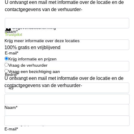
U ontvangt een mail met informatie over de locatie en de
Arnhem
contactgegevens van de verhuurder-
Kantoorruimte
in Arnhem
Krijg informatie en prijzen
Gegevensbescherming
Coworking
Naam*
Trustpilot
space
Krijg meer informatie over deze locaties
Hilversum
100% gratis en vrijblijvend
Coworking
E-mail*
space
Krijg informatie en prijzen
Zwolle
Vraag de verhuurder
Vraag een bezichtiging aan
Coworking
Bedrijf*
Haarlem
U ontvangt een mail met informatie over de locatie en de
contactgegevens van de verhuurder-
Kantoor
Huren
Telefoonnummer*
in
Hengelo
Naam*
Bedrijfsruimte
Huren in
Uw vraag (optioneel)
Nijmegen
E-mail*