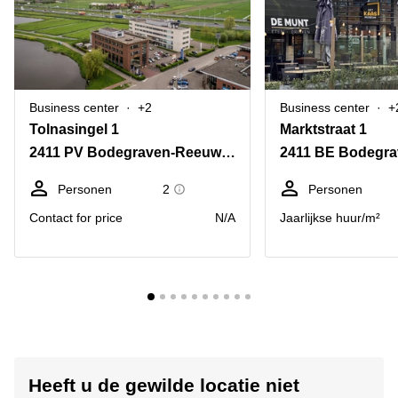
Business center
+2
Business center
+
Tolnasingel 1
Marktstraat 1
2411 PV Bodegraven-Reeuwijk
Personen
2
Personen
Contact for price
N/A
Jaarlijkse huur/m²
Heeft u de gewilde locatie niet