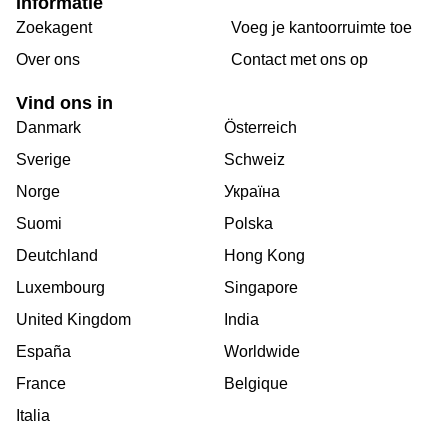
Informatie
Zoekagent
Voeg je kantoorruimte toe
Over ons
Сontact met ons op
Vind ons in
Danmark
Österreich
Sverige
Schweiz
Norge
Україна
Suomi
Polska
Deutchland
Hong Kong
Luxembourg
Singapore
United Kingdom
India
España
Worldwide
France
Belgique
Italia