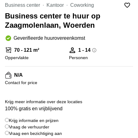
Bodegraven-
Business center
Kantoor
Coworking
Hengelo
Reeuwijk
Business center te huur op
Hilversum
Business
Zaagmolenlaan, Woerden
center
Hoofddorp
Arnhem
Deventer
Geverifieerde huurovereenkomst
Business
center
Rotterdam
70 - 121 m²
1 - 14
Amsterdam
Westpoort
Oppervlakte
Personen
Tiel
Business
Tilburg
center
N/A
Hilversum
Zwolle
Contact for price
Business
Amsterdam
center
Westpoort
+ 15 foto's
Den
Krijg meer informatie over deze locaties
Haag
100% gratis en vrijblijvend
Coworking
Krijg informatie en prijzen
space
Breda
Vraag de verhuurder
Vraag een bezichtiging aan
Coworking