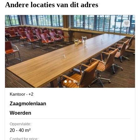
Andere locaties van dit adres
Kantoor
+2
Zaagmolenlaan 4, Woerden
Zaagmolenlaan
Woerden
Oppervlakte:
20 - 40 m²
Contact for price: