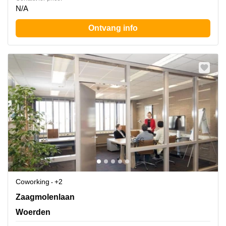
N/A
Ontvang info
Coworking
+2
Zaagmolenlaan 4, Woerden
Zaagmolenlaan
Woerden