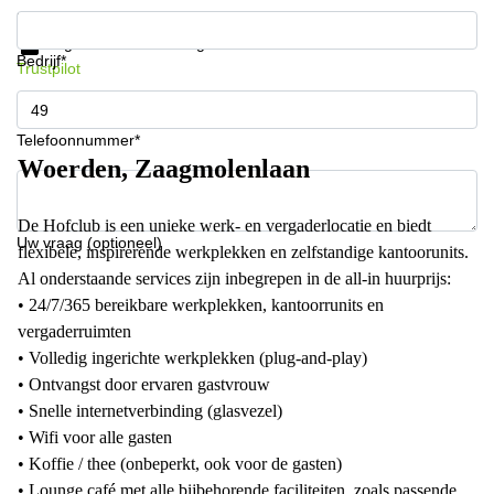
Krijg informatie en prijzen
Gegevensbescherming
Bedrijf*
Trustpilot
Telefoonnummer*
Woerden, Zaagmolenlaan
De Hofclub is een unieke werk- en vergaderlocatie en biedt
Uw vraag (optioneel)
flexibele, inspirerende werkplekken en zelfstandige kantoorunits.
Al onderstaande services zijn inbegrepen in de all-in huurprijs:
• 24/7/365 bereikbare werkplekken, kantoorrunits en
vergaderruimten
• Volledig ingerichte werkplekken (plug-and-play)
• Ontvangst door ervaren gastvrouw
• Snelle internetverbinding (glasvezel)
• Wifi voor alle gasten
• Koffie / thee (onbeperkt, ook voor de gasten)
• Lounge café met alle bijbehorende faciliteiten, zoals passende