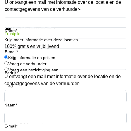
U ontvangt een mail met informatie over de locatie en de
Arnhem
contactgegevens van de verhuurder-
Kantoorruimte
in Arnhem
Krijg informatie en prijzen
Gegevensbescherming
Coworking
Naam*
Trustpilot
space
Krijg meer informatie over deze locaties
Hilversum
100% gratis en vrijblijvend
Coworking
E-mail*
space
Krijg informatie en prijzen
Zwolle
Vraag de verhuurder
Vraag een bezichtiging aan
Coworking
Bedrijf*
Haarlem
U ontvangt een mail met informatie over de locatie en de
contactgegevens van de verhuurder-
Kantoor
Huren
Telefoonnummer*
in
Hengelo
Naam*
Bedrijfsruimte
Huren in
Uw vraag (optioneel)
Nijmegen
E-mail*