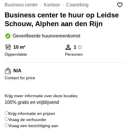
Bodegraven-
Business center
Kantoor
Coworking
Hengelo
Reeuwijk
Business center te huur op Leidse
Hilversum
Business
Schouw, Alphen aan den Rijn
center
Hoofddorp
Arnhem
Deventer
Geverifieerde huurovereenkomst
Business
center
Rotterdam
10 m²
1
Amsterdam
Westpoort
Oppervlakte
Personen
Tiel
Business
Tilburg
center
N/A
Hilversum
Zwolle
Contact for price
Business
Amsterdam
center
Westpoort
+ 5 foto's
Den
Krijg meer informatie over deze locaties
Haag
100% gratis en vrijblijvend
Coworking
Krijg informatie en prijzen
space
Breda
Vraag de verhuurder
Vraag een bezichtiging aan
Coworking