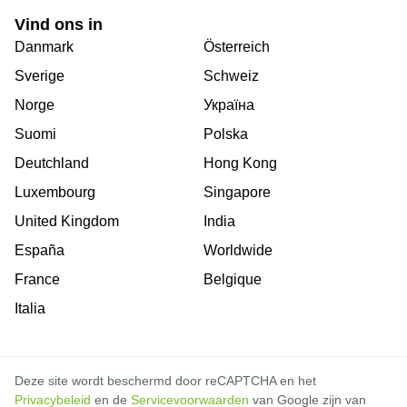
Vind ons in
Danmark
Österreich
Sverige
Schweiz
Norge
Україна
Suomi
Polska
Deutchland
Hong Kong
Luxembourg
Singapore
United Kingdom
India
España
Worldwide
France
Belgique
Italia
Deze site wordt beschermd door reCAPTCHA en het
Privacybeleid
en de
Servicevoorwaarden
van Google zijn van