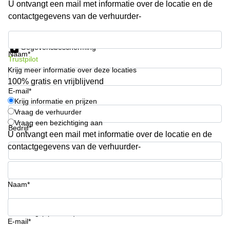
U ontvangt een mail met informatie over de locatie en de
Arnhem
contactgegevens van de verhuurder-
Kantoorruimte
in Arnhem
Krijg informatie en prijzen
Gegevensbescherming
Coworking
Naam*
Trustpilot
space
Krijg meer informatie over deze locaties
Hilversum
100% gratis en vrijblijvend
Coworking
E-mail*
space
Krijg informatie en prijzen
Zwolle
Vraag de verhuurder
Vraag een bezichtiging aan
Coworking
Bedrijf*
Haarlem
U ontvangt een mail met informatie over de locatie en de
contactgegevens van de verhuurder-
Kantoor
Huren
Telefoonnummer*
in
Hengelo
Naam*
Bedrijfsruimte
Huren in
Uw vraag (optioneel)
Nijmegen
E-mail*