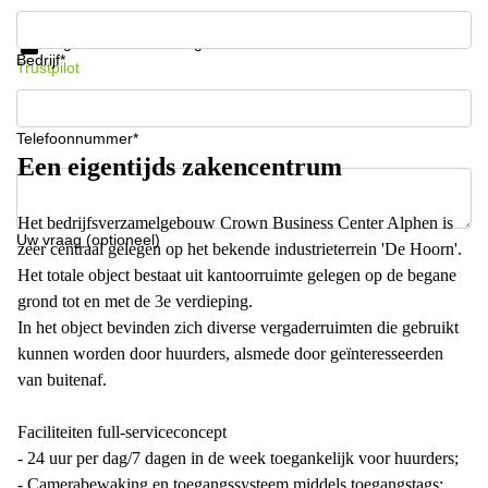
Krijg informatie en prijzen
Gegevensbescherming
Bedrijf*
Trustpilot
Telefoonnummer*
Een eigentijds zakencentrum
Het bedrijfsverzamelgebouw Crown Business Center Alphen is
Uw vraag (optioneel)
zeer centraal gelegen op het bekende industrieterrein 'De Hoorn'.
Het totale object bestaat uit kantoorruimte gelegen op de begane
grond tot en met de 3e verdieping.
In het object bevinden zich diverse vergaderruimten die gebruikt
kunnen worden door huurders, alsmede door geïnteresseerden
van buitenaf.
Faciliteiten full-serviceconcept
- 24 uur per dag/7 dagen in de week toegankelijk voor huurders;
- Camerabewaking en toegangssysteem middels toegangstags;