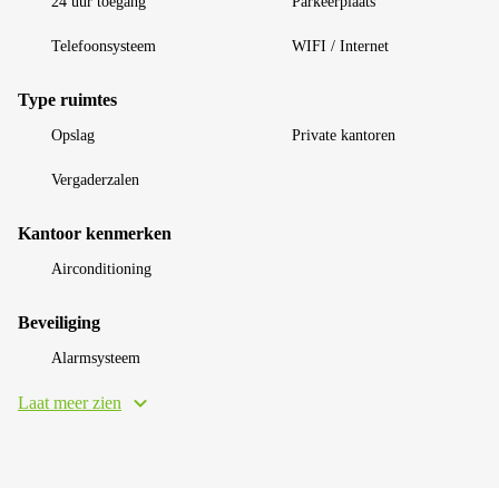
24 uur toegang
Parkeerplaats
Telefoonsysteem
WIFI / Internet
Type ruimtes
Opslag
Private kantoren
Vergaderzalen
Kantoor kenmerken
Airconditioning
Beveiliging
Alarmsysteem
Laat meer zien