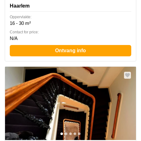
Haarlem
Oppervlakte:
16 - 30 m²
Contact for price:
N/A
Ontvang info