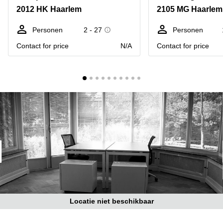
Bodegraven-
2012 HK Haarlem
2105 MG Haarlem
Hengelo
Reeuwijk
Hilversum
Business
Personen
2 - 27
Personen
center
Hoofddorp
Contact for price
N/A
Contact for price
Arnhem
Deventer
Business
center
Rotterdam
Amsterdam
Westpoort
Tiel
Business
Tilburg
center
Hilversum
Zwolle
Business
Amsterdam
center
Westpoort
Den
Haag
Coworking
space
Locatie niet beschikbaar
Breda
Coworking