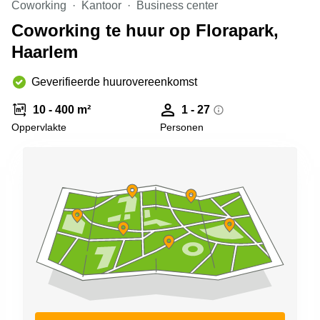
Coworking
Kantoor
Business center
Arnhem
Coworking te huur op Florapark,
Kantoorruimte
Haarlem
in Arnhem
Coworking
Geverifieerde huurovereenkomst
space
Hilversum
10 - 400 m²
1 - 27
Coworking
Oppervlakte
Personen
space
Zwolle
Coworking
Haarlem
Kantoor
Huren
in
Hengelo
Bedrijfsruimte
Huren in
Nijmegen