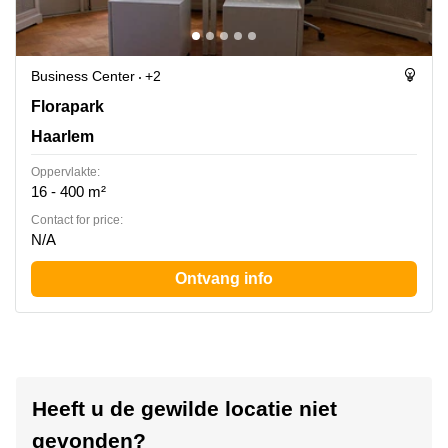
Business Center
+2
Florapark 3, Haarlem
Florapark
Haarlem
Oppervlakte:
16 - 400 m²
Contact for price:
N/A
Ontvang info
Heeft u de gewilde locatie niet
gevonden?