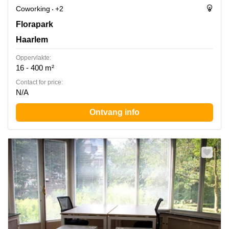
Coworking
+2
Florapark 3, Haarlem
Florapark
Haarlem
Oppervlakte:
16 - 400 m²
Contact for price:
N/A
Ontvang info