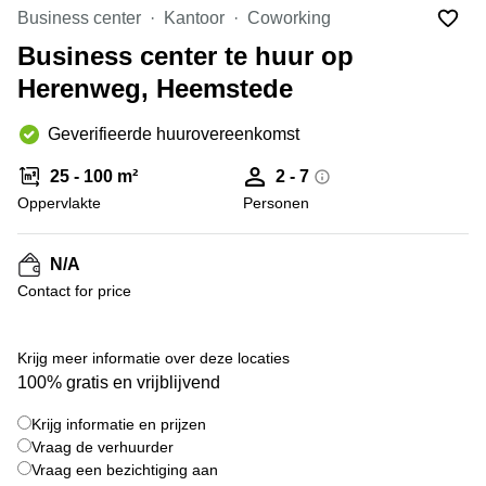
Bodegraven-
Business center
Kantoor
Coworking
Hengelo
Reeuwijk
Business center te huur op
Hilversum
Business
Herenweg, Heemstede
center
Hoofddorp
Arnhem
Deventer
Geverifieerde huurovereenkomst
Business
center
Rotterdam
25 - 100 m²
2 - 7
Amsterdam
Westpoort
Oppervlakte
Personen
Tiel
Business
Tilburg
center
N/A
Hilversum
Zwolle
Contact for price
Business
Amsterdam
center
Westpoort
+ 3 foto's
Den
Krijg meer informatie over deze locaties
Haag
100% gratis en vrijblijvend
Coworking
Krijg informatie en prijzen
space
Breda
Vraag de verhuurder
Vraag een bezichtiging aan
Coworking