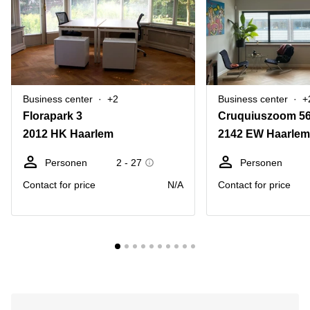
Business center
+2
Business center
+
Florapark 3
Cruquiuszoom 5
2012 HK Haarlem
2142 EW Haarle
Personen
2 - 27
Personen
Contact for price
N/A
Contact for price