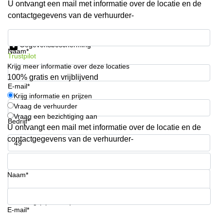
U ontvangt een mail met informatie over de locatie en de
Arnhem
contactgegevens van de verhuurder-
Kantoorruimte
in Arnhem
Krijg informatie en prijzen
Gegevensbescherming
Coworking
Naam*
Trustpilot
space
Krijg meer informatie over deze locaties
Hilversum
100% gratis en vrijblijvend
Coworking
E-mail*
space
Krijg informatie en prijzen
Zwolle
Vraag de verhuurder
Vraag een bezichtiging aan
Coworking
Bedrijf*
Haarlem
U ontvangt een mail met informatie over de locatie en de
contactgegevens van de verhuurder-
Kantoor
Huren
Telefoonnummer*
in
Hengelo
Naam*
Bedrijfsruimte
Huren in
Uw vraag (optioneel)
Nijmegen
E-mail*