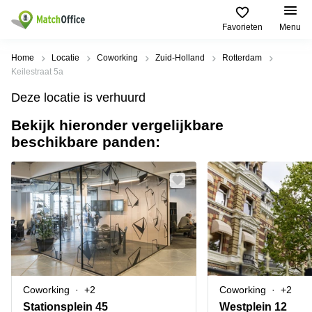
Favorieten
Menu
Huren / Verhuren
Home
Locatie
Coworking
Zuid-Holland
Rotterdam
Keilestraat 5a
Help
Productpagina's
Populaire
Populaire
Deze locatie is verhuurd
Steden
zoekopdrachten
Kantoorruimten
Bekijk hieronder vergelijkbare
Over ons
Alkmaar
Kantoorruimte
beschikbare panden:
Business
in Breda
Centers
Amsterdam
Voeg je kantoorruimte toe
Oost
Kantoor
Flexplekken
huren
Amsterdam
Bergen
Huurprijs
Coworking
Westpoort
op
Spaces
Zoom
Bergen
Log in
Vergaderruimten
op
Kantoor
Zoom
huren
Virtueel
Tiel
Kantoor
Amersfoort
Coworking
+2
Coworking
+2
Kantoor
Bedrijfsruimte
Breda
huren
Stationsplein 45
Westplein 12