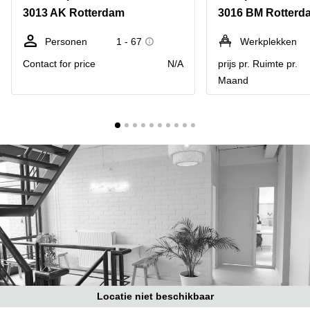
Bodegraven-
3013 AK Rotterdam
3016 BM Rotterd
Hengelo
Reeuwijk
Hilversum
Business
Personen
1 - 67
Werkplekken
center
Hoofddorp
Contact for price
N/A
prijs pr. Ruimte pr.
Arnhem
Maand
Deventer
Business
center
Rotterdam
Amsterdam
Westpoort
Tiel
Business
Tilburg
center
Hilversum
Zwolle
Business
Amsterdam
center
Westpoort
Den
Haag
Coworking
space
Breda
Locatie niet beschikbaar
Coworking