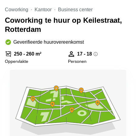
Arnhem
Coworking
Kantoor
Business center
Kantoorruimte
Coworking te huur op Keilestraat,
in Arnhem
Rotterdam
Coworking
space
Hilversum
Geverifieerde huurovereenkomst
Coworking
250 - 260 m²
17 - 18
space
Oppervlakte
Personen
Zwolle
Coworking
Haarlem
Kantoor
Huren
in
Hengelo
Bedrijfsruimte
Huren in
Nijmegen