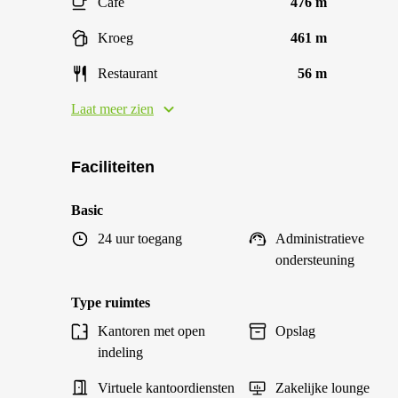
Café
476 m
Kroeg
461 m
Restaurant
56 m
Laat meer zien
Faciliteiten
Basic
24 uur toegang
Administratieve
ondersteuning
Type ruimtes
Kantoren met open
Opslag
indeling
Virtuele kantoordiensten
Zakelijke lounge