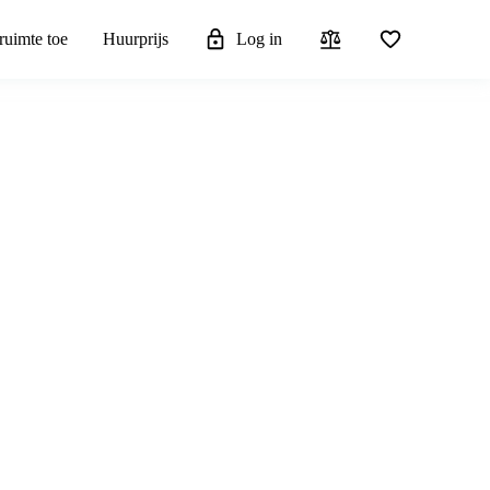
ruimte toe
Huurprijs
Log in