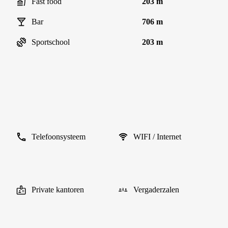
Fast food
203 m
Bar
706 m
Sportschool
203 m
Telefoonsysteem
WIFI / Internet
Private kantoren
Vergaderzalen