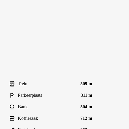
Trein
509 m
Parkeerplaats
311 m
Bank
504 m
Koffiezaak
712 m