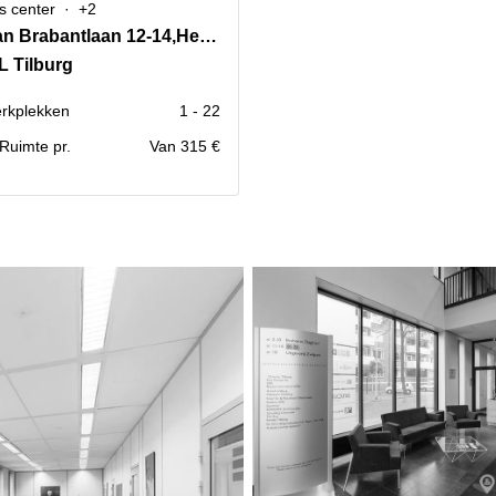
s center
+2
Hart van Brabantlaan 12-14,Het Laken
L Tilburg
rkplekken
1 - 22
. Ruimte pr.
Van 315 €