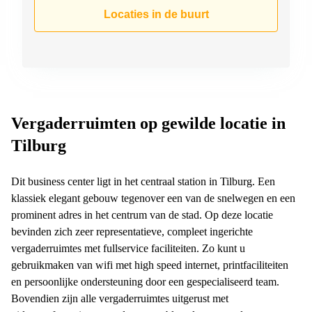
Arnhem
Locaties in de buurt
Kantoorruimte
in Arnhem
Coworking
space
Hilversum
Coworking
Vergaderruimten op gewilde locatie in
space
Tilburg
Zwolle
Coworking
Haarlem
Dit business center ligt in het centraal station in Tilburg. Een
klassiek elegant gebouw tegenover een van de snelwegen en een
Kantoor
prominent adres in het centrum van de stad. Op deze locatie
Huren
in
bevinden zich zeer representatieve, compleet ingerichte
Hengelo
vergaderruimtes met fullservice faciliteiten. Zo kunt u
gebruikmaken van wifi met high speed internet, printfaciliteiten
Bedrijfsruimte
Huren in
en persoonlijke ondersteuning door een gespecialiseerd team.
Nijmegen
Bovendien zijn alle vergaderruimtes uitgerust met