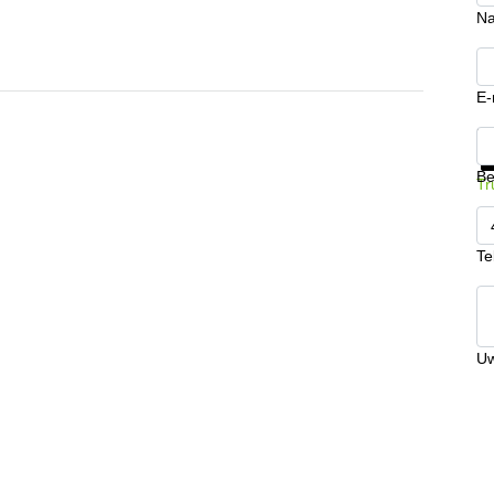
N
E-
Kr
Be
Tr
Te
Uw