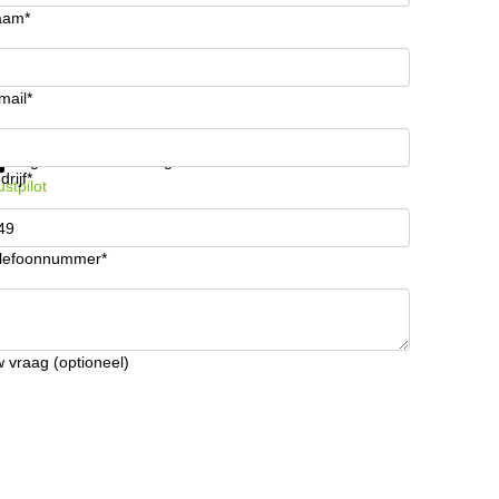
aam*
mail*
ijg informatie en prijzen
Gegevensbescherming
drijf*
ustpilot
lefoonnummer*
 vraag (optioneel)