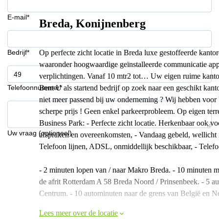
E-mail*
Breda, Konijnenberg
Bedrijf*
Op perfecte zicht locatie in Breda luxe gestoffeerde kantor
waaronder hoogwaardige geïnstalleerde communicatie app
verplichtingen. Vanaf 10 mtr2 tot… Uw eigen ruime kanto
Telefoonnummer*
Bent U als startend bedrijf op zoek naar een geschikt kanto
niet meer passend bij uw onderneming ? Wij hebben voor U
scherpe prijs ! Geen enkel parkeerprobleem. Op eigen terr
Business Park: - Perfecte zicht locatie. Herkenbaar ook vo
Uw vraag (optioneel)
afspraken en overeenkomsten, - Vandaag gebeld, wellicht 
Telefoon lijnen, ADSL, onmiddellijk beschikbaar, - Telef
- 2 minuten lopen van / naar Makro Breda. - 10 minuten m
de afrit Rotterdam A 58 Breda Noord / Prinsenbeek. - 5 a
Centrum. - 10 autominuten naar de grens van België en N
Lees meer over de locatie