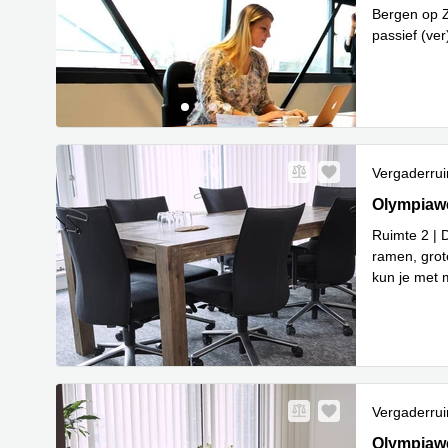
Bergen op Z
passief (ve
Lees meer
Vergaderru
Olympiawe
Olympiaw
Ruimte 2 | 
ramen, grot
kun je met 
Lees 
in
...
Vergaderru
Olympiawe
Olympiaw