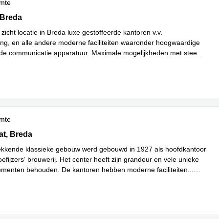
imte
, Breda
 Breda
zicht locatie in Breda luxe gestoffeerde kantoren v.v.
ning, en alle andere moderne faciliteiten waaronder hoogwaardige
rde communicatie apparatuur. Maximale mogelijkheden met steeds
 meer
imte
t 13, Breda
at, Breda
ekkende klassieke gebouw werd gebouwd in 1927 als hoofdkantoor
efijzers’ brouwerij. Het center heeft zijn grandeur en vele unieke
ementen behouden. De kantoren hebben moderne faciliteiten
...