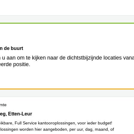
in de buurt
 u aan om te kijken naar de dichtstbijzijnde locaties van
erde positie.
imte
 185, Etten-Leur
g, Etten-Leur
eikbare, Full Service kantooroplossingen, voor ieder budget!
plossingen worden hier aangeboden, per uur, dag, maand, of