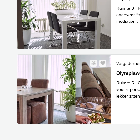
Ruimte 3 |
ongeveer 9m
mediation-,
Lees 
ve
...
Vergaderru
Olympiawe
Olympiaw
Ruimte 5 |
voor 6 pers
lekker zitte
Lee
flexib
...