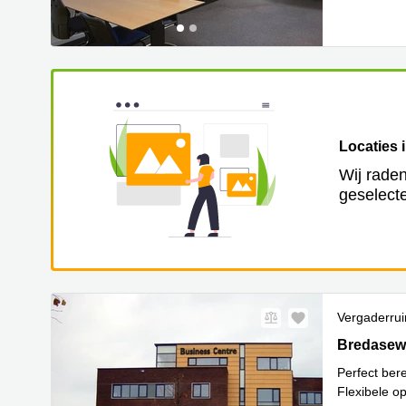
Locaties 
Wij raden
geselecte
Vergaderru
Bredaseweg
Bredasewe
Perfect ber
Flexibele o