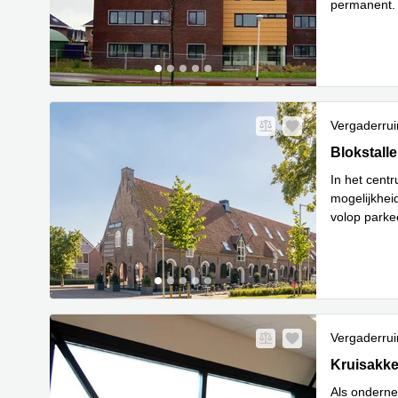
permanent. I
ingerichte 
Vergaderru
Blokstalle
Blokstall
In het cent
mogelijkheid
volop park
Lees meer
Vergaderru
Kruisakker
Kruisakke
Als onderne