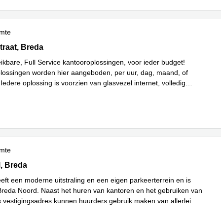
imte
aat 2, Breda
traat, Breda
eikbare, Full Service kantooroplossingen, voor ieder budget!
plossingen worden hier aangeboden, per uur, dag, maand, of
edere oplossing is voorzien van glasvezel internet, volledig
Lees meer
werk
...
imte
29, Breda
l, Breda
eft een moderne uitstraling en een eigen parkeerterrein en is
Breda Noord. Naast het huren van kantoren en het gebruiken van
s vestigingsadres kunnen huurders gebruik maken van allerlei
ees meer