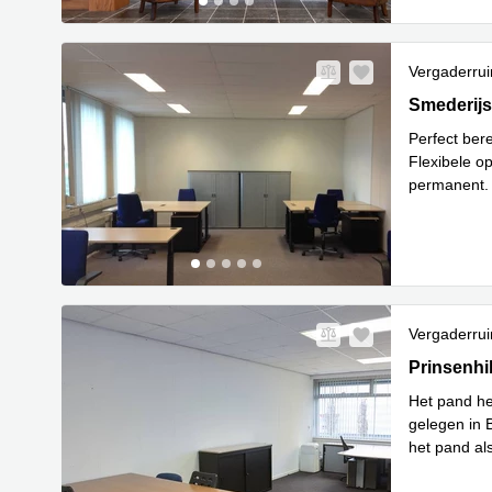
Vergaderru
Smederijstr
Smederijs
Perfect ber
Flexibele o
permanent. I
ingerichte 
Vergaderru
Prinsenhil 
Prinsenhi
Het pand he
gelegen in 
het pand al
L
faciliteit
...