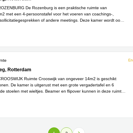
 ROZENBURG De Rozenburg is een praktische ruimte van
2 met een 4-persoonstafel voor het voeren van coachings-,
 sollicitatiegesprekken of andere meetings. Deze kamer wordt ook
meer
imte
En
g 4, Rotterdam
eg, Rotterdam
 CROOSWIJK Ruimte Crooswijk van ongeveer 14m2 is geschikt
onen. De kamer is uitgerust met een grote vergadertafel en 6
nde stoelen met wieltjes. Beamer en flipover kunnen in deze ruimte
s meer