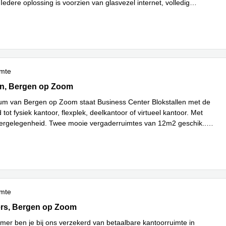
edere oplossing is voorzien van glasvezel internet, volledig
Lees meer
werk
...
imte
n 2b, Bergen op Zoom
en, Bergen op Zoom
rum van Bergen op Zoom staat Business Center Blokstallen met de
 tot fysiek kantoor, flexplek, deelkantoor of virtueel kantoor. Met
eergelegenheid. Twee mooie vergaderruimtes van 12m2 geschik
...
imte
s 2, Bergen op Zoom
rs, Bergen op Zoom
mer ben je bij ons verzekerd van betaalbare kantoorruimte in