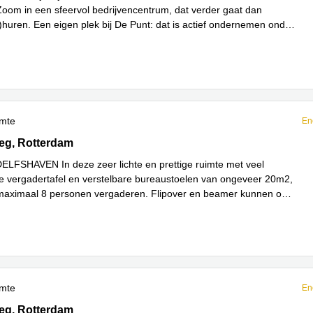
oom in een sfeervol bedrijvencentrum, dat verder gaat dan
r)huren. Een eigen plek bij De Punt: dat is actief ondernemen ond
...
imte
En
g 4, Rotterdam
eg, Rotterdam
DELFSHAVEN In deze zeer lichte en prettige ruimte met veel
e vergadertafel en verstelbare bureaustoelen van ongeveer 20m2,
maximaal 8 personen vergaderen. Flipover en beamer kunnen ook
meer
imte
En
g 4, Rotterdam
eg, Rotterdam