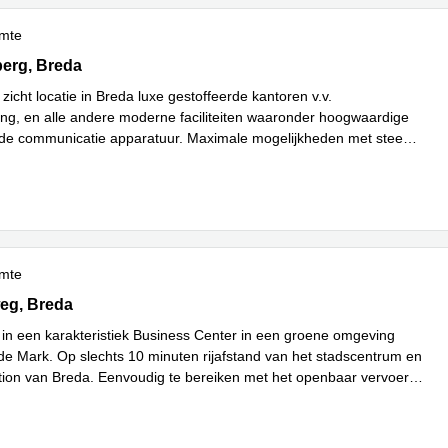
imte
 / Konijnenberg 61, Breda
erg, Breda
zicht locatie in Breda luxe gestoffeerde kantoren v.v.
ning, en alle andere moderne faciliteiten waaronder hoogwaardige
rde communicatie apparatuur. Maximale mogelijkheden met steeds
 meer
imte
 8, Breda
eg, Breda
in een karakteristiek Business Center in een groene omgeving
r de Mark. Op slechts 10 minuten rijafstand van het stadscentrum en
ation van Breda. Eenvoudig te bereiken met het openbaar vervoer
...