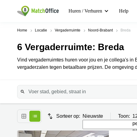
Huren / Verhuren
Help
Home
Locatie
Vergaderruimte
Noord-Brabant
Breda
6
Vergaderruimte
: Breda
Vind vergaderruimtes huren voor jou en je collega's in B
vergaderzalen tegen betaalbare prijzen. De omgeving die
Sorteer op:
Nieuwste
Toon:
1
p
p