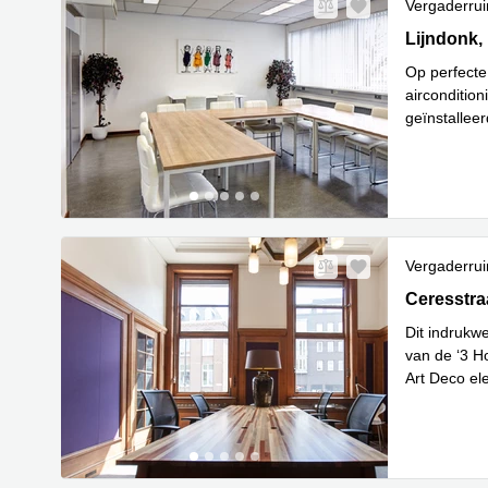
Vergaderru
Lijndonk 4
Lijndonk,
Op perfecte 
airconditio
geïnstallee
Lees
mini
...
Vergaderru
Ceresstraa
Ceresstra
Dit indrukw
van de ‘3 Ho
Art Deco el
Lees meer