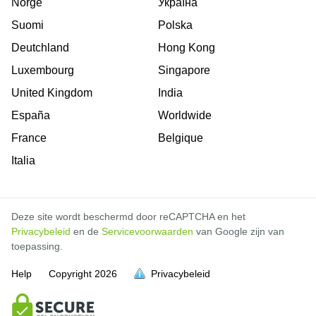
Norge
Україна
Suomi
Polska
Deutchland
Hong Kong
Luxembourg
Singapore
United Kingdom
India
España
Worldwide
France
Belgique
Italia
Deze site wordt beschermd door reCAPTCHA en het
Privacybeleid
en de
Servicevoorwaarden
van Google zijn van
toepassing.
Help
Copyright
2026
Privacybeleid
vol is
vol is
vol is
vol is
vol is
vol is
vol is
vol is
vol is
vol is