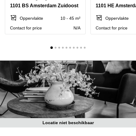
Bodegraven-
1101 BS Amsterdam Zuidoost
1101 HE Amsterd
Hengelo
Reeuwijk
Hilversum
Business
Oppervlakte
10 - 45 m²
Oppervlakte
center
Hoofddorp
Contact for price
N/A
Contact for price
Arnhem
Deventer
Business
center
Rotterdam
Amsterdam
Westpoort
Tiel
Business
Tilburg
center
Hilversum
Zwolle
Business
Amsterdam
center
Westpoort
Den
Haag
Coworking
space
Locatie niet beschikbaar
Breda
Coworking