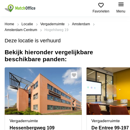
Favorieten
Menu
Huren / Verhuren
Home
Locatie
Vergaderruimte
Amsterdam
Amsterdam Centrum
Hogehilweg 19
Help
Productpagina's
Populaire
Populaire
Deze locatie is verhuurd
Steden
zoekopdrachten
Kantoorruimten
Bekijk hieronder vergelijkbare
Over ons
Alkmaar
Kantoorruimte
beschikbare panden:
Business
in Breda
Centers
Amsterdam
Voeg je kantoorruimte toe
Oost
Kantoor
Flexplekken
huren
Amsterdam
Bergen
Huurprijs
Coworking
Westpoort
op
Spaces
Zoom
Bergen
Log in
Vergaderruimten
op
Kantoor
Zoom
huren
Virtueel
Tiel
Kantoor
Amersfoort
Vergaderruimte
Vergaderruimte
Kantoor
Bedrijfsruimte
Breda
huren
Hessenbergweg 109
De Entree 99-197