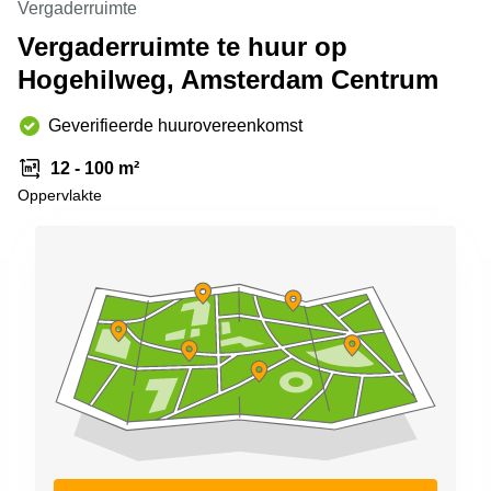
Vergaderruimte
Arnhem
Vergaderruimte te huur op
Kantoorruimte
Hogehilweg, Amsterdam Centrum
in Arnhem
Coworking
Geverifieerde huurovereenkomst
space
Hilversum
12 - 100 m²
Coworking
Oppervlakte
space
Zwolle
Coworking
Haarlem
Kantoor
Huren
in
Hengelo
Bedrijfsruimte
Huren in
Nijmegen