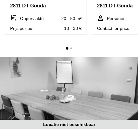
Bodegraven-
2811 DT Gouda
2811 DT Gouda
Hengelo
Reeuwijk
Hilversum
Business
Oppervlakte
20 - 50 m²
Personen
center
Hoofddorp
Prijs per uur
13 - 38 €
Contact for price
Arnhem
Deventer
Business
center
Rotterdam
Amsterdam
Westpoort
Tiel
Business
Tilburg
center
Hilversum
Zwolle
Business
Amsterdam
center
Westpoort
Den
Haag
Coworking
space
Locatie niet beschikbaar
Breda
Coworking