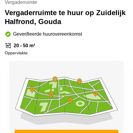
Vergaderruimte
Arnhem
Vergaderruimte te huur op Zuidelijk
Kantoorruimte
Halfrond, Gouda
in Arnhem
Coworking
Geverifieerde huurovereenkomst
space
Hilversum
20 - 50 m²
Coworking
Oppervlakte
space
Zwolle
Coworking
Haarlem
Kantoor
Huren
in
Hengelo
Bedrijfsruimte
Huren in
Nijmegen