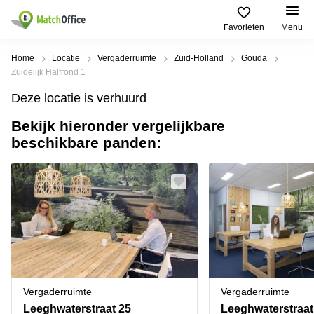
Favorieten
Menu
Huren / Verhuren
Home
Locatie
Vergaderruimte
Zuid-Holland
Gouda
Zuidelijk Halfrond 1
Help
Productpagina's
Populaire
Populaire
Deze locatie is verhuurd
Steden
zoekopdrachten
Kantoorruimten
Bekijk hieronder vergelijkbare
Over ons
Alkmaar
Kantoorruimte
beschikbare panden:
Business
in Breda
Centers
Amsterdam
Voeg je kantoorruimte toe
Oost
Kantoor
Flexplekken
huren
Amsterdam
Bergen
Huurprijs
Coworking
Westpoort
op
Spaces
Zoom
Bergen
Log in
Vergaderruimten
op
Kantoor
Zoom
huren
Virtueel
Tiel
Kantoor
Amersfoort
Vergaderruimte
Vergaderruimte
Kantoor
Bedrijfsruimte
Breda
huren
Leeghwaterstraat 25
Leeghwaterstraat