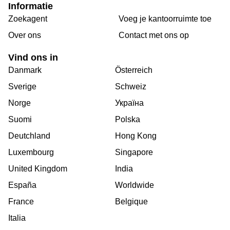
Informatie
Zoekagent
Voeg je kantoorruimte toe
Over ons
Сontact met ons op
Vind ons in
Danmark
Österreich
Sverige
Schweiz
Norge
Україна
Suomi
Polska
Deutchland
Hong Kong
Luxembourg
Singapore
United Kingdom
India
España
Worldwide
France
Belgique
Italia