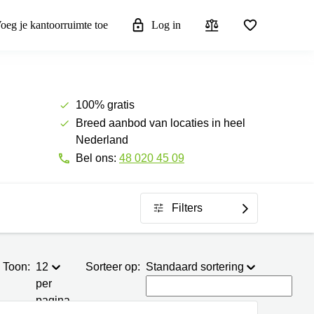
oeg je kantoorruimte toe
Log in
100% gratis
Breed aanbod van locaties in heel
Nederland
Bel ons:
48 020 45 09
Filters
Toon:
12
Sorteer op:
Standaard sortering
per
pagina