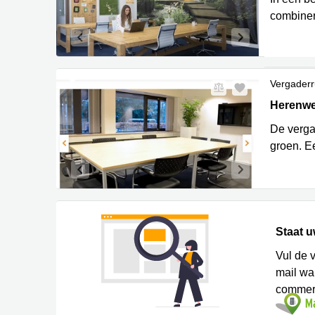
combiner
Vergaderr
Herenweg
Herenwe
De verga
groen. Ee
Staat u
Vul de 
mail w
commerc