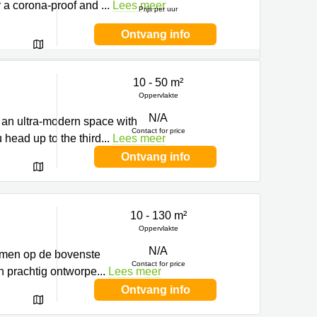
for a corona-proof and
...
Lees meer
Prijs per uur
Ontvang info
10 - 50 m²
Oppervlakte
N/A
s an ultra-modern space with
Contact for price
 head up to the third
...
Lees meer
Ontvang info
10 - 130 m²
Oppervlakte
N/A
nemen op de bovenste
Contact for price
n prachtig ontworpe
...
Lees meer
Ontvang info