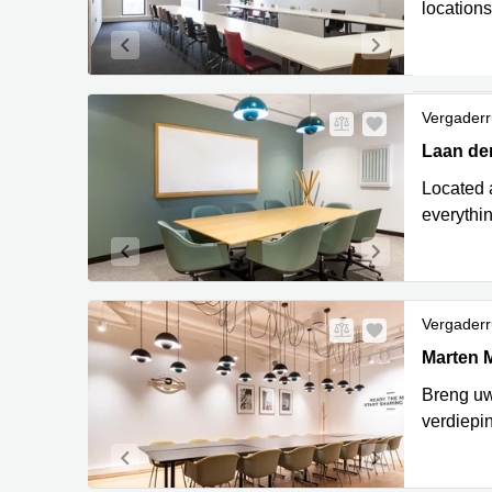
locations
Vergaderr
Laan der
Laan der
Located a
everythin
Vergaderr
Marten M
Marten 
Breng uw
verdiepi