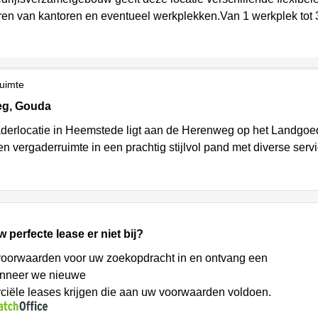
en van kantoren en eventueel werkplekken.Van 1 werkplek tot 
uimte
 115, Gouda
g, Gouda
derlocatie in Heemstede ligt aan de Herenweg op het Landgoe
n vergaderruimte in een prachtig stijlvol pand met diverse servi
w perfecte lease er niet bij?
voorwaarden voor uw zoekopdracht in en ontvang een
anneer we nieuwe
iële leases krijgen die aan uw voorwaarden voldoen.