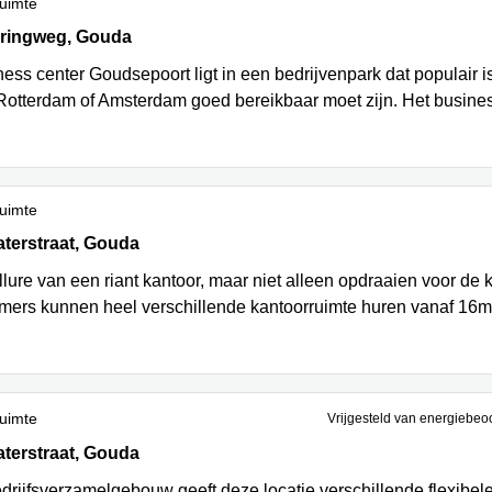
uimte
ingweg 45D, Gouda
ringweg, Gouda
ess center Goudsepoort ligt in een bedrijvenpark dat populair i
 Rotterdam of Amsterdam goed bereikbaar moet zijn. Het busines
uimte
erstraat 25, Gouda
terstraat, Gouda
llure van een riant kantoor, maar niet alleen opdraaien voor de
ers kunnen heel verschillende kantoorruimte huren vanaf 16m
uimte
Vrijgesteld van energiebeo
erstraat 23, Gouda
terstraat, Gouda
edrijfsverzamelgebouw geeft deze locatie verschillende flexibel