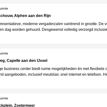
uimte
chouw 2, Alphen aan den Rijn
Schouw, Alphen aan den Rijn
presentatieve, moderne vergaderzalen variërend in grootte. De 
en dag worden gehuurd. Desgewenst volledig verzorgd inclusief
uimte
 33-35, Capelle aan den IJssel, Capelle aan den IJssel
g, Capelle aan den IJssel
ige business center biedt ruime mogelijkheden én met flexibele co
it aangeboden, inclusief meubilair, snel internet en telefoon. H
uimte
kplein 24-26, Zoetermeer
ckplein, Zoetermeer