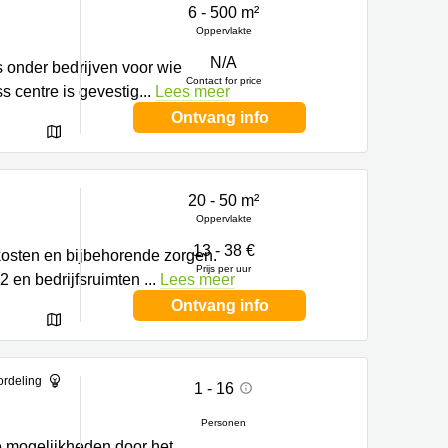
6 - 500 m²
Oppervlakte
N/A
s onder bedrijven voor wie
Contact for price
s centre is gevestig
...
Lees meer
Ontvang info
20 - 50 m²
Oppervlakte
13 - 38 €
 kosten en bijbehorende zorgen.
Prijs per uur
2 en bedrijfsruimten
...
Lees meer
Ontvang info
ordeling
1 - 16
Personen
e mogelijkheden door het