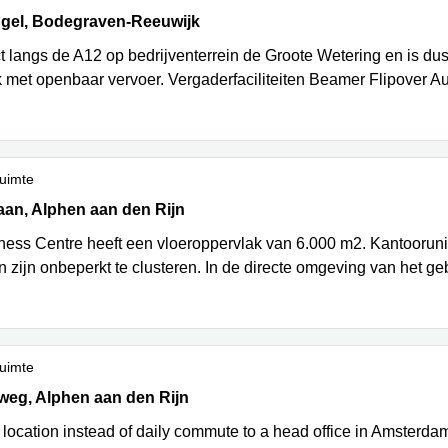
gel 1, Bodegraven-Reeuwijk
ngel, Bodegraven-Reeuwijk
ct langs de A12 op bedrijventerrein de Groote Wetering en is du
 met openbaar vervoer. Vergaderfaciliteiten Beamer Flipover A
uimte
an 16, Alphen aan den Rijn
aan, Alphen aan den Rijn
ness Centre heeft een vloeroppervlak van 6.000 m2. Kantoorunit
n zijn onbeperkt te clusteren. In de directe omgeving van het g
uimte
eg 8, Alphen aan den Rijn
weg, Alphen aan den Rijn
 location instead of daily commute to a head office in Amsterda