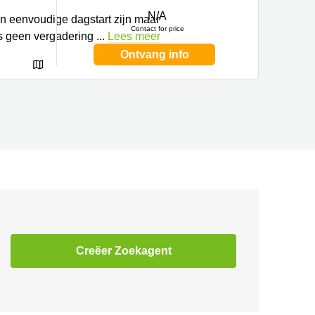
N/A
en eenvoudige dagstart zijn maar
Contact for price
is geen vergadering
...
Lees meer
Ontvang info
Creëer Zoekagent