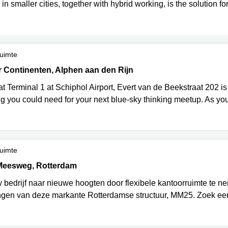
 in smaller cities, together with hybrid working, is the solution 
uimte
 Continenten 172-184, Alphen aan den Rijn
 Continenten, Alphen aan den Rijn
t Terminal 1 at Schiphol Airport, Evert van de Beekstraat 202 i
g you could need for your next blue-sky thinking meetup. As you
uimte
eesweg 25-G, Rotterdam
Meesweg, Rotterdam
 bedrijf naar nieuwe hoogten door flexibele kantoorruimte te 
ngen van deze markante Rotterdamse structuur, MM25. Zoek ee