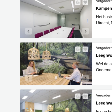
Vergaderr
Kampenr
Kampen
Het busin
Utrecht,
Vergaderr
Leeghwat
Leeghwa
Wel de a
Ondernem
Vergaderr
Leeghwat
Leeghwa
In een b