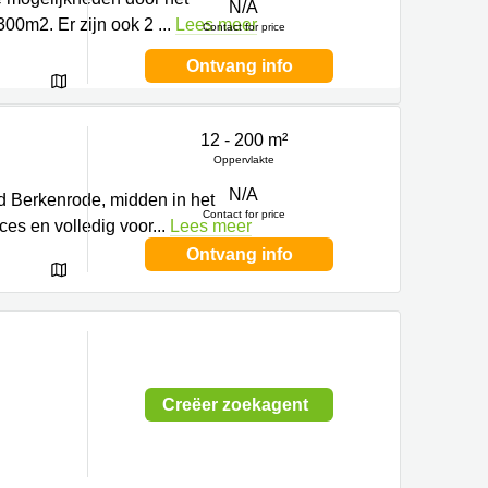
N/A
300m2. Er zijn ook 2
...
Lees meer
Contact for price
Ontvang info
12 - 200 m²
Oppervlakte
N/A
d Berkenrode, midden in het
Contact for price
ces en volledig voor
...
Lees meer
Ontvang info
Creëer zoekagent