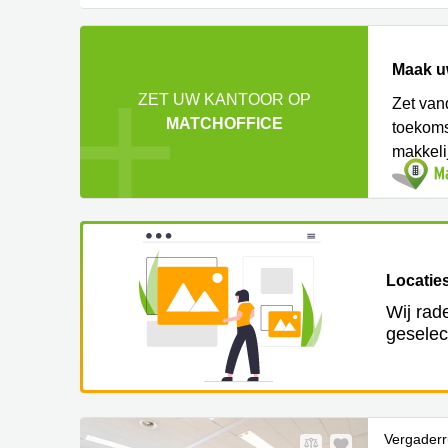
Maak u
ZET UW KANTOOR OP
Zet van
MATCHOFFICE
toekoms
makkeli
Locaties
Wij rad
geselec
Vergaderr