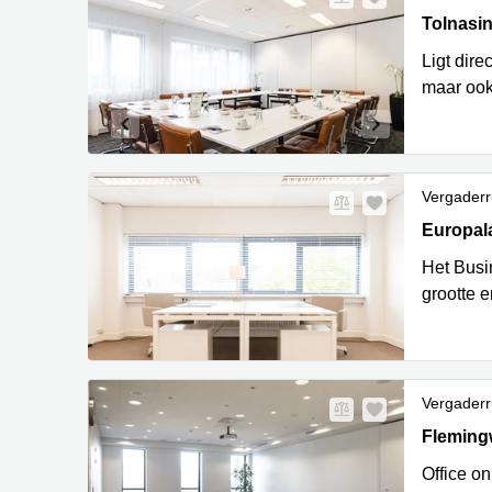
Tolnasin
Tolnasi
Ligt dire
maar ook
Vergaderr
Europala
Europal
Het Busi
grootte e
Vergaderr
Flemingw
Fleming
Office on