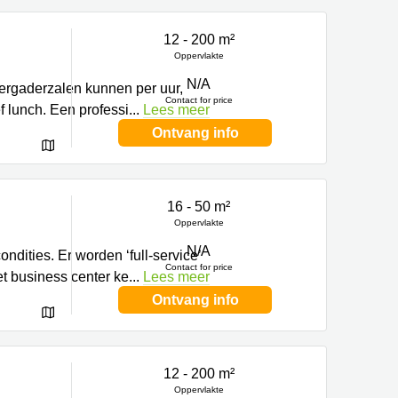
12 - 200 m²
Oppervlakte
N/A
vergaderzalen kunnen per uur,
Contact for price
 lunch. Een professi
...
Lees meer
Ontvang info
16 - 50 m²
Oppervlakte
N/A
ndities. Er worden ‘full-service’
Contact for price
et business center ke
...
Lees meer
Ontvang info
12 - 200 m²
Oppervlakte