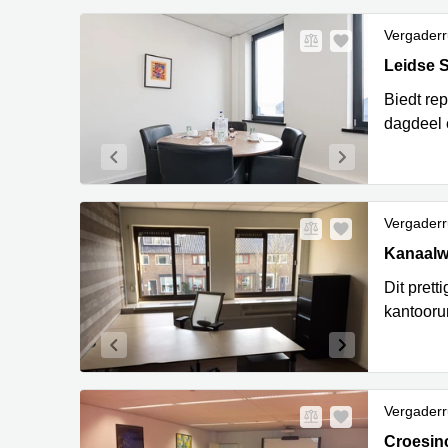
Vergaderr
Leidse S
Leidse 
Biedt re
dagdeel 
Vergaderr
Kanaalweg
Kanaalwe
Dit prett
kantoorun
Vergaderr
Croesinc
Croesin