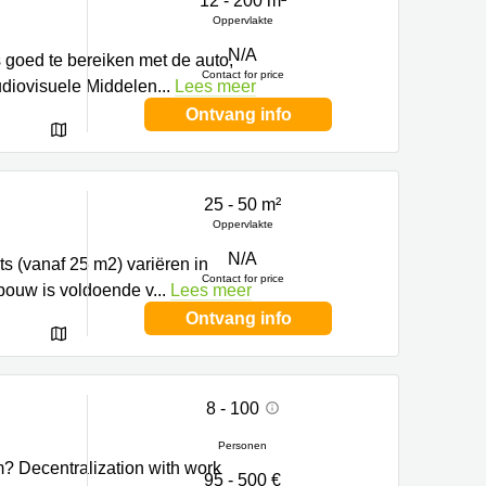
12 - 200 m²
Oppervlakte
N/A
s goed te bereiken met de auto,
Contact for price
udiovisuele Middelen
...
Lees meer
Ontvang info
25 - 50 m²
Oppervlakte
N/A
s (vanaf 25 m2) variëren in
Contact for price
ebouw is voldoende v
...
Lees meer
Ontvang info
8 - 100
Personen
m? Decentralization with work
95 - 500 €