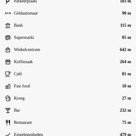
Parkeerplaats
183 m
Geldautomaat
90 m
Bank
115 m
Supermarkt
85 m
Winkelcentrum
642 m
Koffiezaak
264 m
Café
81 m
Fast food
10 m
Kroeg
27 m
Bar
232 m
Restaurant
75 m
Eetgelegenheden
479 m