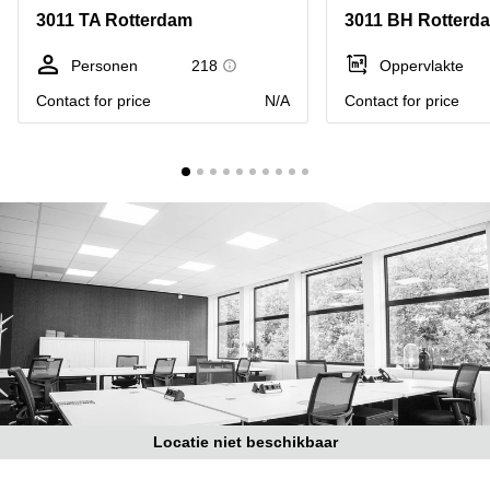
Bodegraven-
3011 TA Rotterdam
3011 BH Rotterd
Hengelo
Reeuwijk
Hilversum
Business
Personen
218
Oppervlakte
center
Hoofddorp
Contact for price
N/A
Contact for price
Arnhem
Deventer
Business
center
Rotterdam
Amsterdam
Westpoort
Tiel
Business
Tilburg
center
Hilversum
Zwolle
Business
Amsterdam
center
Westpoort
Den
Haag
Coworking
space
Locatie niet beschikbaar
Breda
Coworking