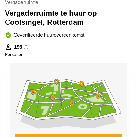
Vergaderruimte
Arnhem
Vergaderruimte te huur op
Kantoorruimte
Coolsingel, Rotterdam
in Arnhem
Coworking
Geverifieerde huurovereenkomst
space
Hilversum
193
Coworking
Personen
space
Zwolle
Coworking
Haarlem
Kantoor
Huren
in
Hengelo
Bedrijfsruimte
Huren in
Nijmegen