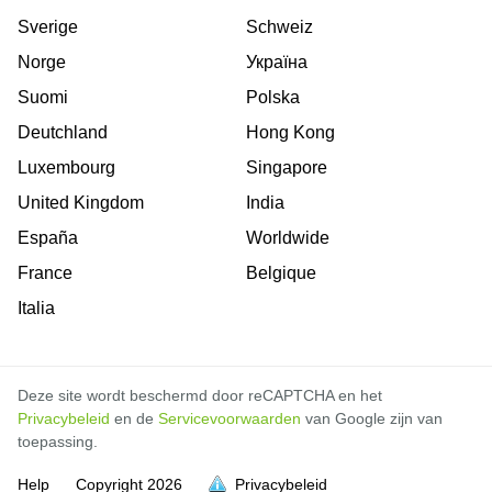
Sverige
Schweiz
Norge
Україна
Suomi
Polska
Deutchland
Hong Kong
Luxembourg
Singapore
United Kingdom
India
España
Worldwide
France
Belgique
Italia
Deze site wordt beschermd door reCAPTCHA en het
Privacybeleid
en de
Servicevoorwaarden
van Google zijn van
toepassing.
Help
Copyright
2026
Privacybeleid