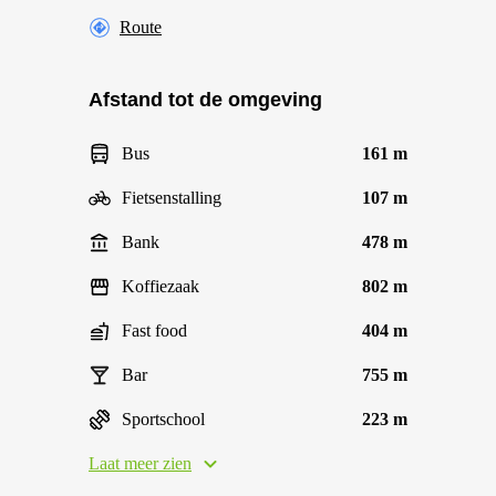
Route
Afstand tot de omgeving
Bus
161 m
Fietsenstalling
107 m
Bank
478 m
Koffiezaak
802 m
Fast food
404 m
Bar
755 m
Sportschool
223 m
Laat meer zien