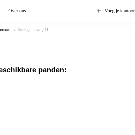
Over ons
Voeg je kantoor
versum
Koninginneweg 11
beschikbare panden: