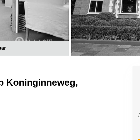
aar
op Koninginneweg,