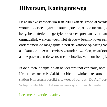
Hilversum, Koninginneweg
Deze unieke kantoorvilla is in 2009 van de grond af vernie
worden door een glazen middengedeelte, dat de indruk geef
het gehele interieur is gestyled door designer Jan Taminiau
onmiddellijk welkom voelt. Het gebouw beschikt over een 
ondernemers de mogelijkheid zelf de kantoor oplossing voo
aan kantoor en extra services veranderd worden, waardoor
aan te passen aan de wensen en behoeftes van hun bedrijf.
In de directe nabijheid van het center vindt een park, ho
Het stadscentrum is vlakbij, en biedt u winkels, restaurant
station Hilversum bereikt u te voet of per bus. De A27 ber
Schiphol slechts 35 kilometer verwijderd van dit center.
Lees meer over de locatie