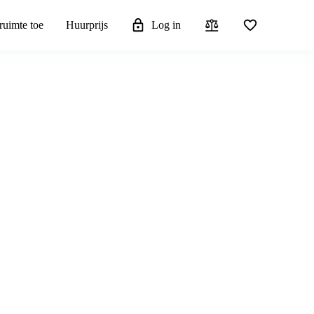
ruimte toe
Huurprijs
Log in